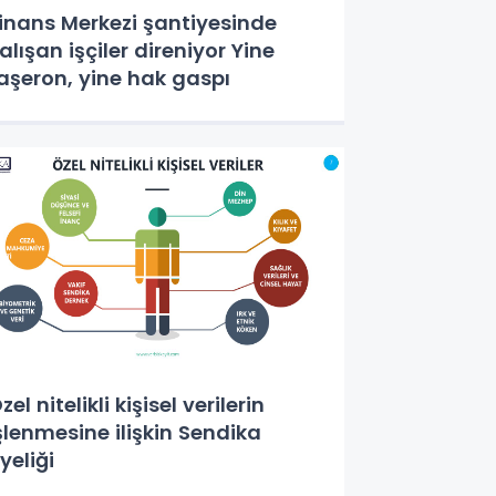
inans Merkezi şantiyesinde
alışan işçiler direniyor Yine
aşeron, yine hak gaspı
zel nitelikli kişisel verilerin
şlenmesine ilişkin Sendika
yeliği