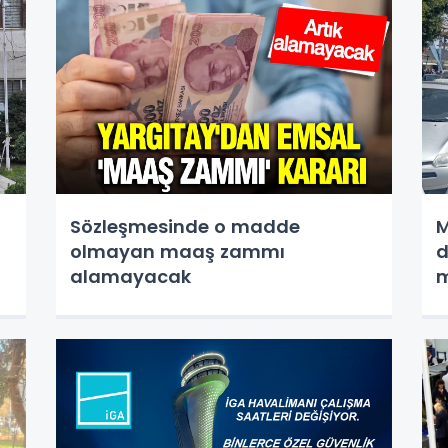
Sözleşmesinde o madde
M
olmayan maaş zammı
d
alamayacak
m