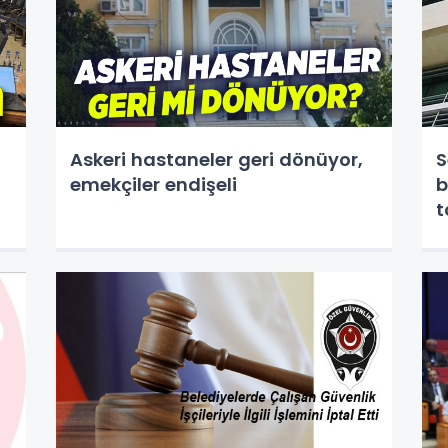
Askeri hastaneler geri dönüyor,
S
emekçiler endişeli
b
t
v