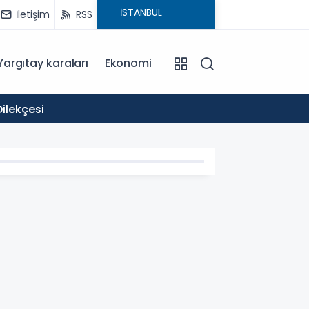
İletişim
RSS
Yargıtay karaları
Ekonomi
11:58
ilekçesi
Okullar