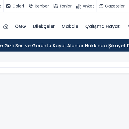
o
Galeri
Rehber
İlanlar
Anket
Gazeteler
ÖGG
Dilekçeler
Makale
Çalışma Hayatı
de Gizli Ses ve Görüntü Kaydı Alanlar Hakkında Şikâyet D