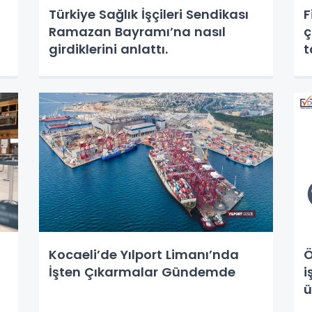
Türkiye Sağlık İşçileri Sendikası
F
Ramazan Bayramı’na nasıl
ç
girdiklerini anlattı.
t
Kocaeli’de Yılport Limanı’nda
Ö
İşten Çıkarmalar Gündemde
i
ü