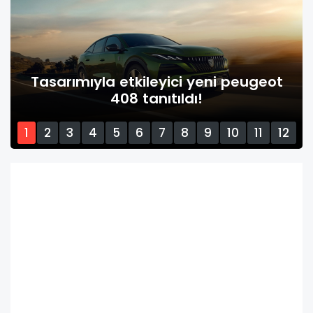
Tasarımıyla etkileyici yeni peugeot
408 tanıtıldı!
1
2
3
4
5
6
7
8
9
10
11
12
13
14
15