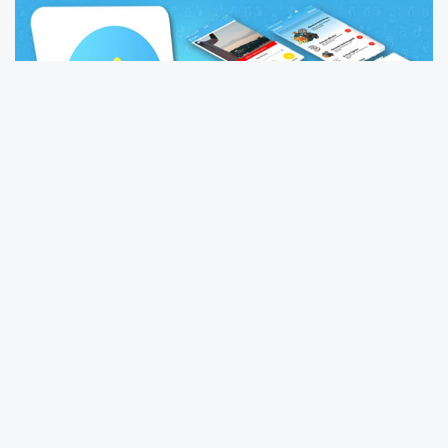
1 günde rekor yükleme! Herkes BiP'i
yükledi