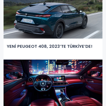
YENİ PEUGEOT 408, 2023’TE TÜRKİYE’DE!