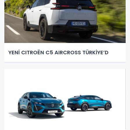
YENİ CITROËN C5 AIRCROSS TÜRKİYE’D