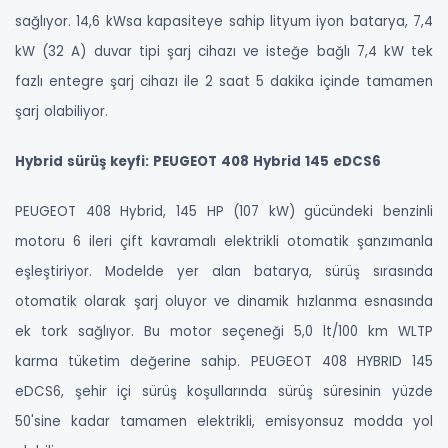
sağlıyor. 14,6 kWsa kapasiteye sahip lityum iyon batarya, 7,4
kW (32 A) duvar tipi şarj cihazı ve isteğe bağlı 7,4 kW tek
fazlı entegre şarj cihazı ile 2 saat 5 dakika içinde tamamen
şarj olabiliyor.
Hybrid sürüş keyfi: PEUGEOT 408 Hybrid 145 eDCS6
PEUGEOT 408 Hybrid, 145 HP (107 kW) gücündeki benzinli
motoru 6 ileri çift kavramalı elektrikli otomatik şanzımanla
eşleştiriyor. Modelde yer alan batarya, sürüş sırasında
otomatik olarak şarj oluyor ve dinamik hızlanma esnasında
ek tork sağlıyor. Bu motor seçeneği 5,0 lt/100 km WLTP
karma tüketim değerine sahip. PEUGEOT 408 HYBRID 145
eDCS6, şehir içi sürüş koşullarında sürüş süresinin yüzde
50'sine kadar tamamen elektrikli, emisyonsuz modda yol