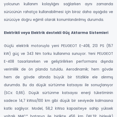
yolcunun kullanım kolaylığını sağlarken aynı zamanda
sürücünün rahatça kullanabilmesi için biraz daha aşağıda ve
sürücüye doğru eğimli olarak konumlandırılmış durumda.
Elektrikli veya Elektrik destekli Güç Aktarma Sistemleri
Güçlü elektrik motoruyla yeni PEUGEOT E-408, 213 PS (157
kW) güç ve 343 Nm torku kullanıma sunuyor. Yeni PEUGEOT
E-408 tasarlanırken ve geliştirilirken performans dışında
verimlilik de ön planda tutuldu. Aerodinamik; hem gövde
hem de gövde altında büyük bir titizlikle ele alınmış
durumda. Bu da düşük sürtünme katsayısı ile sonuçlanıyor
(SCx: 0,66). Düşük sürtünme katsayısı enerji tüketiminin
sadece 14,7 kWsa/100 km gibi düşük bir seviyede kalmasına
katkı sağlıyor. Model, 58,2 kWsa kapasiteye sahip yüksek
voltajlı NMC* batarya ile birlikte 456 km (WLTP birleşik)