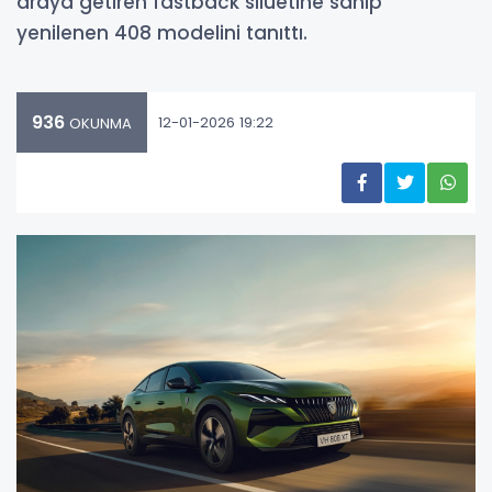
araya getiren fastback siluetine sahip
yenilenen 408 modelini tanıttı.
936
12-01-2026 19:22
OKUNMA