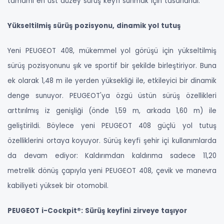
tamamı en üst düzey sürüş keyfi sunmak için tasarlandı.
Yükseltilmiş sürüş pozisyonu, dinamik yol tutuş
Yeni PEUGEOT 408, mükemmel yol görüşü için yükseltilmiş
sürüş pozisyonunu şık ve sportif bir şekilde birleştiriyor. Buna
ek olarak 1,48 m ile yerden yüksekliği ile, etkileyici bir dinamik
denge sunuyor. PEUGEOT'ya özgü üstün sürüş özellikleri
arttırılmış iz genişliği (önde 1,59 m, arkada 1,60 m) ile
geliştirildi. Böylece yeni PEUGEOT 408 güçlü yol tutuş
özelliklerini ortaya koyuyor. Sürüş keyfi şehir içi kullanımlarda
da devam ediyor: Kaldırımdan kaldırıma sadece 11,20
metrelik dönüş çapıyla yeni PEUGEOT 408, çevik ve manevra
kabiliyeti yüksek bir otomobil.
PEUGEOT i-Cockpit®: Sürüş keyfini zirveye taşıyor