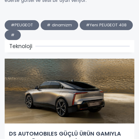
ederse görsel ve sesli bir uyarı veriyor.
#PEUGEOT
# dinamizm
#Yeni PEUGEOT 408
#
Teknoloji
DS AUTOMOBILES GÜÇLÜ ÜRÜN GAMIYLA