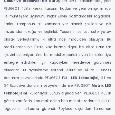
Cesur ve etkilleyici bir duruş:
PEUGEOT tasarımcıları, yeni
PEUGEOT 408'in keskin tasarım hatları ve yeni ön ışık imzası
ile muhteşem uyumunu hiçbir şeyin bozmamasını sağladılar.
Farlar, tamponun alt kısmında yer alacak şekilde ve ışık
imzasından uzağa yerleştirildi. Tasarımı ise üst üste yatay
olarak yerleştirilmiş iki ultra ince modülden oluşuyor. Bu
modüllerden biri üstte kısa huzme diğeri ise altta uzun far
işlevini üstleniyor. Yine bu modüller parlak siyah bir eklentiye
entegre edildikleri için kapalıyken neredeyse görünmez
oluyorlar.
Bu aydınlatma sistemi, Allure ve Allure Business
donanım seviyelerinde PEUGEOT FULL
LED teknolojisi
, GT ve
GT Exclusive donanım seviyelerinde ise PEUGEOT
Matrix LED
teknolojisini
kullanılıyor.
Bunun dışında yeni PEUGEOT 408'in
görsel zarafetini korumak adına kısa mesafe radarı PEUGEOT
logosunun arkasına gizlendi. Böylece dışarıdan tamamen