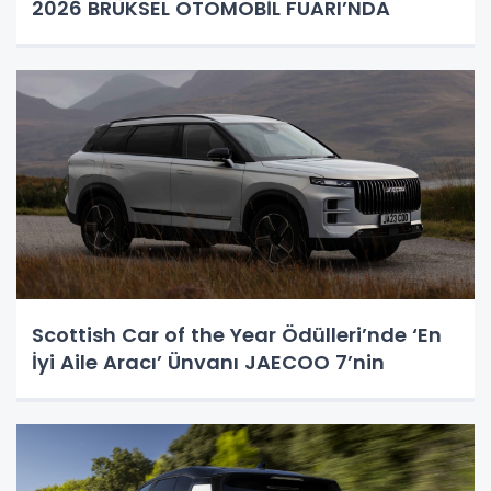
2026 BRÜKSEL OTOMOBİL FUARI’NDA
Scottish Car of the Year Ödülleri’nde ‘En
İyi Aile Aracı’ Ünvanı JAECOO 7’nin