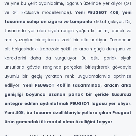
ve yine bu şerit aydınlatılmış logonun üzerinde yer alıyor (GT
ve GT Exclusive modellerinde).
Yeni PEUGEOT 408, yeni
tasarıma sahip ön ızgara ve tamponla
dikkat çekiyor. Dış
tasarımda yer alan siyah rengin yoğun kullanımı, parlak ve
mat yüzeyleri birleştirerek zarif bir etki üretiyor. Tamponun
alt bölgesindeki trapezoid şekil ise aracın güçlü duruşunu ve
karakterini daha da vurguluyor. Bu etki, parlak siyah
unsurlarla gövde renginde parçaları birleştirerek gövdeyle
uyumlu bir geçiş yaratan renk uygulamalarıyla optimize
ediliyor.
Yeni PEUGEOT 408'in tasarımında, aracın arka
genişliği boyunca uzanan parlak bir şeride kusursuz
entegre edilen aydınlatmalı PEUGEOT logosu yer alıyor.
Yeni 408, bu tasarım özellikleriyle yollara çıkan Peugeot
ürün gamındaki ilk model olma özelliğini
taşıyor
.