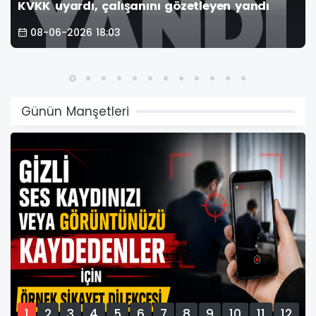
KVKK uyardı, çalışanını gözetleyen yandı
08-06-2026 18:03
Günün Manşetleri
1
2
3
4
5
6
7
8
9
10
11
12