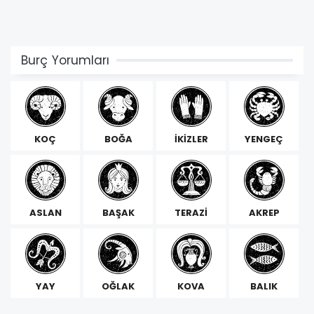
Burç Yorumları
KOÇ
BOĞA
İKİZLER
YENGEÇ
ASLAN
BAŞAK
TERAZİ
AKREP
YAY
OĞLAK
KOVA
BALIK