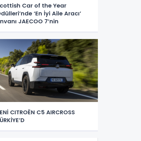
cottish Car of the Year
dülleri’nde ‘En İyi Aile Aracı’
nvanı JAECOO 7’nin
ENİ CITROËN C5 AIRCROSS
ÜRKİYE’D