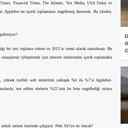
 Times, Financial Times, The Atlantic, Vox Media, USA Today ve
ar, Applebot’un içerik toplamasını engellemiş durumda. Bu yüzden,
gelleniyor?
D
G
ığı bir veri toplama robotu ve 2015’te resmi olarak tanıtılmıştı. Bu
O
sonuçlarını iyileştirmek için internet sitelerinden içerik toplamakla
, yüksek trafikli web sitelerinin yaklaşık %6 ila %7’si Applebot-
malarda, test edilen sitelerin %25’inin bu botu engellediği ortaya
zekalı asistan üzerinde çalışıyor. Peki Siri'ye ne olacak?