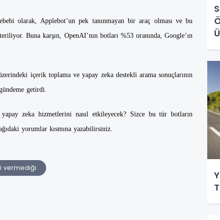
S
Ö
ebebi olarak, Applebot’un pek tanınmayan bir araç olması ve bu
Ü
steriliyor. Buna karşın, OpenAI’nın botları %53 oranında, Google’ın
üzerindeki içerik toplama ve yapay zeka destekli arama sonuçlarının
 gündeme getirdi.
yapay zeka hizmetlerini nasıl etkileyecek? Sizce bu tür botların
şağıdaki yorumlar kısmına yazabilirsiniz.
gi vermediği
Y
T