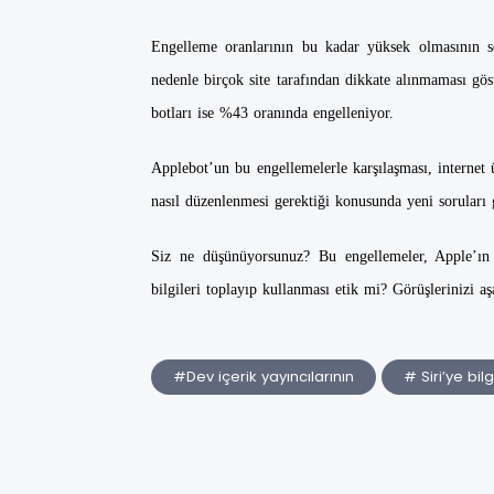
Engelleme oranlarının bu kadar yüksek olmasının s
nedenle birçok site tarafından dikkate alınmaması gö
botları ise %43 oranında engelleniyor.
Applebot’un bu engellemelerle karşılaşması, internet 
nasıl düzenlenmesi gerektiği konusunda yeni soruları
Siz ne düşünüyorsunuz? Bu engellemeler, Apple’ın 
bilgileri toplayıp kullanması etik mi? Görüşlerinizi a
#Dev içerik yayıncılarının
# Siri’ye bil