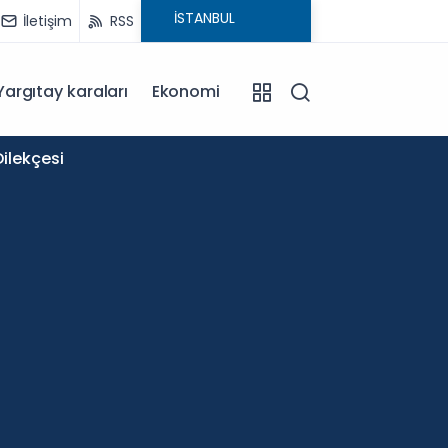
İletişim
RSS
Yargıtay karaları
Ekonomi
11:58
ilekçesi
Okullar