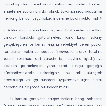
gerçekleştirilen fiziksel şiddet eylemi ve sendikal faaliyeti
engelleme suçlarına ilişkin olarak Bakanlığınızca başlatılmış
herhangi bir idari veya hukuki inceleme bulunmakta mıdır?
- Saldırı sonucu yaralanan işçilerin hastaneden gözaltına
alınarak karakola götürülmeleri, buna karşın saldırıyı
gerçekleştiren ve kemik kırığına sebebiyet veren patron
temsilcileri hakkında sadece "mevcutlu olarak tutulma
kararı" verilmesi, adli sürecin işçi aleyhine işlediği ve
devletin patronlardan yana taraf olduğu gerçeğini
güçlendirmektedir. Bakanlığınız, bu adli süreçteki
orantısızlığa ve işçi düşmanı uygulamaya ilişkin olarak
herhangi bir girişimde bulunacak mıdır?
- Söz konusu şantiyede çalışan işçilerin hangi haklarının
(ücret, fazla mesai, sigorta vb.) gasp edildiğine dair