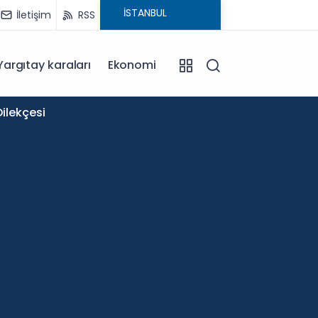
İletişim
RSS
Yargıtay karaları
Ekonomi
11:58
ilekçesi
Okullar