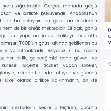
ze şunu öğretmiştir: Gerçek manada güçlü
aylaşan ve birlikte büyüyendir. Anadolu’nun
atı da bu anlayışın en güzel örneklerinden
ü hem de bir ahlâk mektebidir. Eli açık, gönlü
D
iği bu yapı üretimde kaliteyi, ticarette
G
V
lmıştır. TOBB’un çatısı altında şekillenen bu
rini yansıtmaktadır. Biliyoruz ki bu kadim
 her birlik, geleceğimizi daha güvenli ve
Ç
küresel ölçekte ticaret yapan ülkeler,
 ağlarıyla, rekabeti elinde tutuyor ve gücünü
 ülke olarak birlikte kalkınmanın, birlikte
nin; sektörlerin sesini birleştiren, gücünü