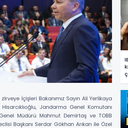
I
k
ç
 zirveye İçişleri Bakanımız Sayın Ali Yerlikaya
at Hisarcıklıoğlu, Jandarma Genel Komutanı
t Genel Müdürü Mahmut Demirtaş ve TOBB
eclisi Başkanı Serdar Gökhan Arıkan ile Özel