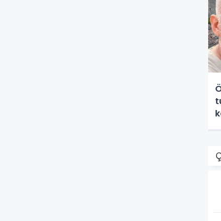
Ö
t
k
Ç