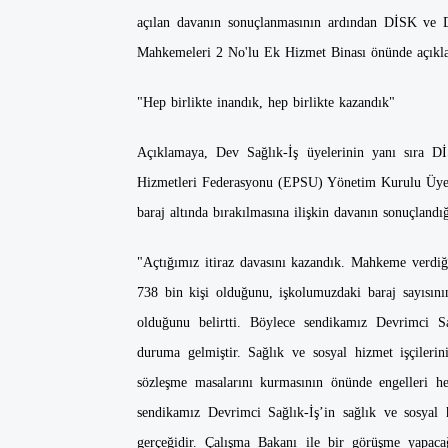
açılan davanın sonuçlanmasının ardından DİSK ve D
Mahkemeleri 2 No'lu Ek Hizmet Binası önünde açıkl
"Hep birlikte inandık, hep birlikte kazandık"
Açıklamaya, Dev Sağlık-İş üyelerinin yanı sıra 
Hizmetleri Federasyonu (EPSU) Yönetim Kurulu Üyesi
baraj altında bırakılmasına ilişkin davanın sonuçlandı
"Açtığımız itiraz davasını kazandık. Mahkeme verdiği
738 bin kişi olduğunu, işkolumuzdaki baraj sayısın
olduğunu belirtti. Böylece sendikamız Devrimci Sa
duruma gelmiştir. Sağlık ve sosyal hizmet işçilerin
sözleşme masalarını kurmasının önünde engelleri h
sendikamız Devrimci Sağlık-İş’in sağlık ve sosyal
gerçeğidir. Çalışma Bakanı ile bir görüşme yapaca