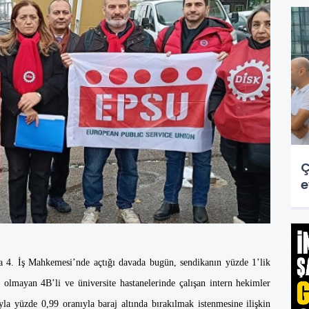
Ç
e
a 4. İş Mahkemesi’nde açtığı davada bugün, sendikanın yüzde 1’lik
de olmayan 4B’li ve üniversite hastanelerinde çalışan intern hekimler
sıyla yüzde 0,99 oranıyla baraj altında bırakılmak istenmesine ilişkin