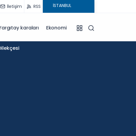
İletişim
RSS
Yargıtay karaları
Ekonomi
11:58
ilekçesi
Okullar