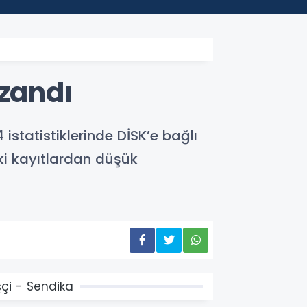
azandı
tatistiklerinde DİSK’e bağlı
ki kayıtlardan düşük
şçi - Sendika