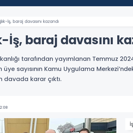
ık-İş, baraj davasını kazandı
-İş, baraj davasını k
anlığı tarafından yayımlanan Temmuz 2024 is
nın üye sayısının Kamu Uygulama Merkezi’nde
n davada karar çıktı.
2:08
İ