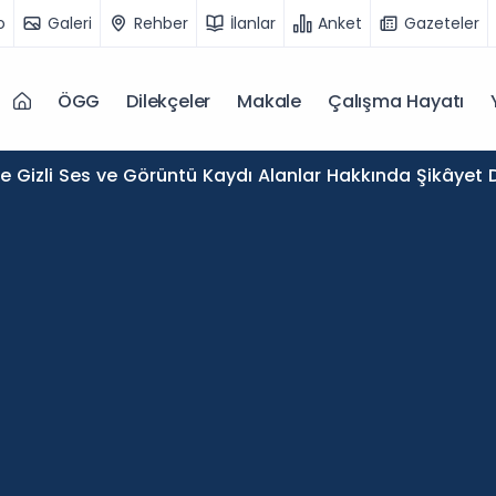
o
Galeri
Rehber
İlanlar
Anket
Gazeteler
ÖGG
Dilekçeler
Makale
Çalışma Hayatı
de Gizli Ses ve Görüntü Kaydı Alanlar Hakkında Şikâyet D