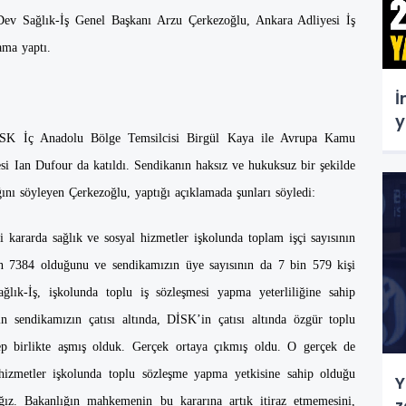
ev Sağlık-İş Genel Başkanı Arzu Çerkezoğlu, Ankara Adliyesi İş
ama yaptı.
İ
y
DİSK İç Anadolu Bölge Temsilcisi Birgül Kaya ile Avrupa Kamu
 Ian Dufour da katıldı. Sendikanın haksız ve hukuksuz bir şekilde
ğını söyleyen Çerkezoğlu, yaptığı açıklamada şunları söyledi:
 kararda sağlık ve sosyal hizmetler işkolunda toplam işçi sayısının
ın 7384 olduğunu ve sendikamızın üye sayısının da 7 bin 579 kişi
ğlık-İş, işkolunda toplu iş sözleşmesi yapma yeterliliğine sahip
in sendikamızın çatısı altında, DİSK’in çatısı altında özgür toplu
ep birlikte aşmış olduk. Gerçek ortaya çıkmış oldu. O gerçek de
 hizmetler işkolunda toplu sözleşme yapma yetkisine sahip olduğu
Y
ğız. Bakanlığın mahkemenin bu kararına artık itiraz etmemesini,
z