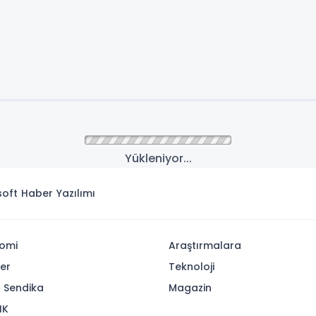
Yükleniyor...
isoft
Haber Yazılımı
omi
Araştırmalara
yer
Teknoloji
- Sendika
Magazin
IK