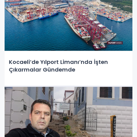
Kocaeli’de Yılport Limanı’nda İşten
Çıkarmalar Gündemde