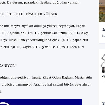
açtı. Bu durum, pazardaki fiyatlara doğrudan yansıdı.
ETLERDE DAHİ FİYATLAR YÜKSEK
erde bile meyve fiyatları oldukça yüksek seyrediyor. Papaz
A
80 TL, Anjelika erik 130 TL, çekirdeksiz üzüm 130 TL, Akça
i
 TL’ye ulaştı. Taneye vurulduğunda çilek 5,6 TL, papaz erik
 erik 7,8 TL, kayısı 5 TL, şeftali ise 18,39 TL’den alıcı
AZANIYOR”
madığını dile getiriyor. Isparta Ziraat Odası Başkanı Mustahattin
 üreticiye yansımıyor. Aracı ve hal sistemi büyük payı alıyor.
i.
S