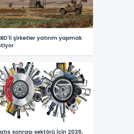
BD'li şirketler yatırım yapmak
stiyor
atış sonrası sektörü İçin 2026,