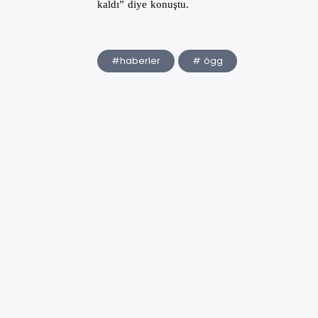
kaldı” diye konuştu.
#haberler
# ögg