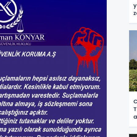
y
z
C
T