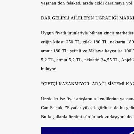
yaşanan don felaketi, arzda ciddi daralmaya yol 
DAR GELİRLİ AİLELERİN UĞRADIĞI MARK
Uygun fiyatlı ürünleriyle bilinen zincir marketl
eriğin kilosu 250 TL, çilek 180 TL, nektarin 1
armut 180 TL, şeftali ve Malatya kayısı ise 100
5,2 TL, armut 5,2 TL, nektarin 34,55 TL, Anjelika
buluyor.
“ÇİFTÇİ KAZANMIYOR, ARACI SİSTEMİ K
Üreticiler ise fiyat artışlarının kendilerine yansı
Can Selçuk, "Fiyatlar yüksek görünse de bu gelir
Bu koşullarda üretimi sürdürmek zorlaşıyor" ded