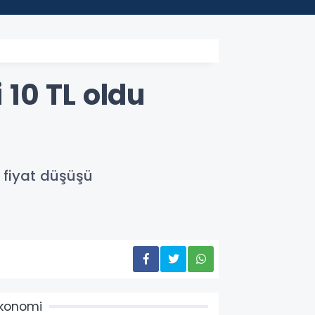
 10 TL oldu
 fiyat düşüşü
konomi