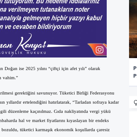
P
oğan ise 2025 yılını “çiftçi için afet yılı” olarak
P
m vahim.”
ilmesi gerektiğini savunuyor. Tüketici Birliği Federasyonu
Ç
 yıllardır ertelendiğini hatırlatarak, “Tarladan sofraya kadar
 ilgili düzenleme kaçınılmaz. Gıda nakliyatında vergi yükü
 Sonbaharda hal ve market fiyatlarını kıyaslayan bir endeks
ı bozuldu, tüketici karmaşık ekonomik koşullarda çaresiz