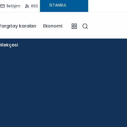
İletişim
RSS
Yargıtay karaları
Ekonomi
11:58
ilekçesi
Okullar