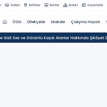
o
Galeri
Rehber
İlanlar
Anket
Gazeteler
ÖGG
Dilekçeler
Makale
Çalışma Hayatı
de Gizli Ses ve Görüntü Kaydı Alanlar Hakkında Şikâyet D