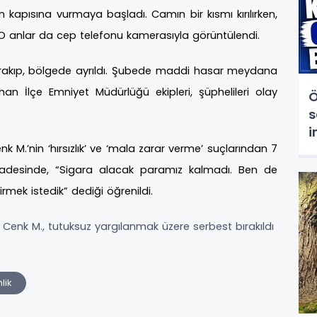
 kapısına vurmaya başladı. Camın bir kısmı kırılırken,
. O anlar da cep telefonu kamerasıyla görüntülendi.
ı bırakıp, bölgede ayrıldı. Şubede maddi hasar meydana
an İlçe Emniyet Müdürlüğü ekipleri, şüphelileri olay
Ö
s
i
t
k M.’nin ‘hırsızlık’ ve ‘mala zarar verme’ suçlarından 7
 ifadesinde, “Sigara alacak paramız kalmadı. Ben de
irmek istedik” dediği öğrenildi.
le Cenk M., tutuksuz yargılanmak üzere serbest bırakıldı
lik