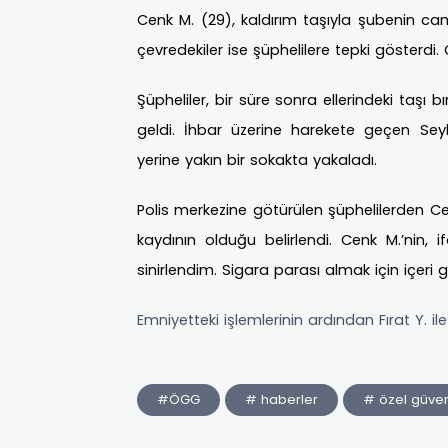
Cenk M. (29), kaldırım taşıyla şubenin cam
çevredekiler ise şüphelilere tepki gösterdi
Şüpheliler, bir süre sonra ellerindeki taş
geldi. İhbar üzerine harekete geçen Seyh
yerine yakın bir sokakta yakaladı.
Polis merkezine götürülen şüphelilerden Cen
kaydının olduğu belirlendi. Cenk M.’nin,
sinirlendim. Sigara parası almak için içeri g
Emniyetteki işlemlerinin ardından Fırat Y. i
#ÖGG
# haberler
# özel güven