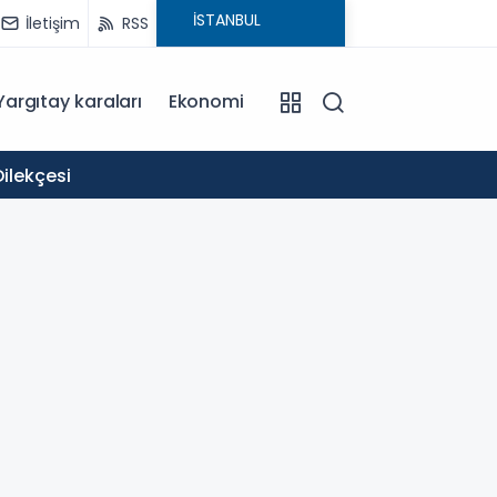
İletişim
RSS
Yargıtay karaları
Ekonomi
11:58
ilekçesi
Okullar