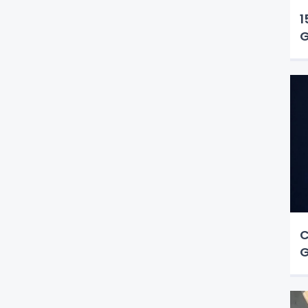
1
G
C
G