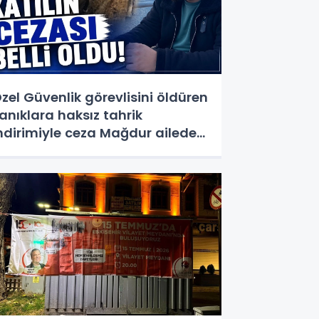
zel Güvenlik görevlisini öldüren
anıklara haksız tahrik
ndirimiyle ceza Mağdur aileden
epki