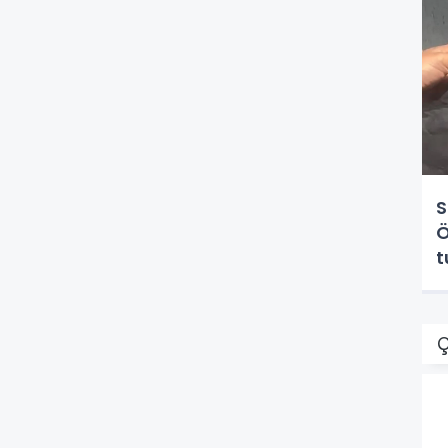
S
Ö
t
Ç