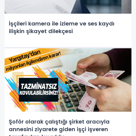
İşçileri kamera ile izleme ve ses kaydı
ilişkin şikayet dilekçesi
Şoför olarak çalıştığı şirket aracıyla
annesini ziyarete giden işçi işveren