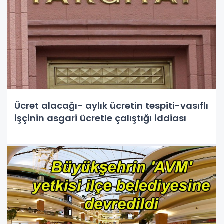
Ücret alacağı- aylık ücretin tespiti-vasıflı
işçinin asgari ücretle çalıştığı iddiası