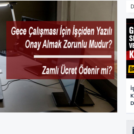
D
İ
K
D