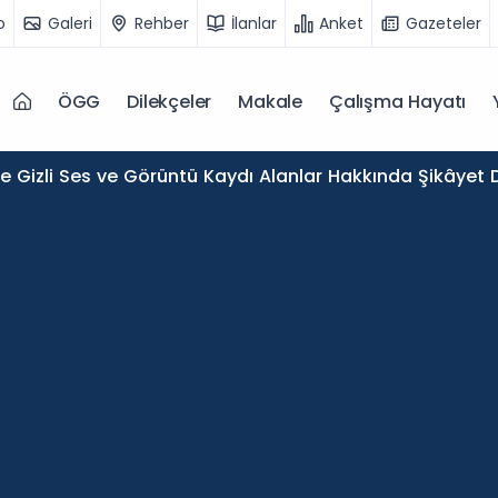
o
Galeri
Rehber
İlanlar
Anket
Gazeteler
ÖGG
Dilekçeler
Makale
Çalışma Hayatı
de Gizli Ses ve Görüntü Kaydı Alanlar Hakkında Şikâyet D