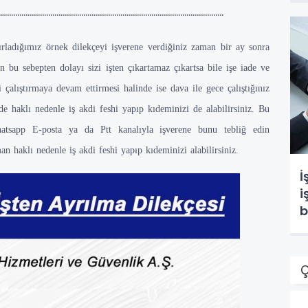
.............................................................................................................
ırladığımız örnek dilekçeyi işverene verdiğiniz zaman bir ay sonra
n bu sebepten dolayı sizi işten çıkartamaz çıkartsa bile işe iade ve
i çalıştırmaya devam ettirmesi halinde ise dava ile gece çalıştığınız
erde haklı nedenle iş akdi feshi yapıp kıdeminizi de alabilirsiniz. Bu
Whatsapp E-posta ya da Ptt kanalıyla işverene bunu tebliğ edin
an haklı nedenle iş akdi feshi yapıp kıdeminizi alabilirsiniz.
İ
i
b
Ç