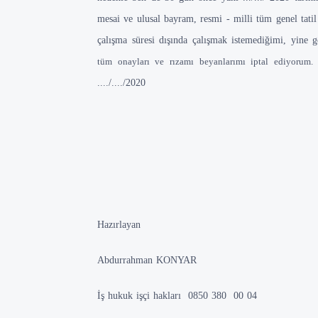
mesai ve ulusal bayram, resmi - milli tüm genel tati
çalışma süresi dışında çalışmak istemediğimi, yine g
tüm onayları ve rızamı beyanlarımı iptal ediyorum. 
..../..../2020
Hazırlayan
Abdurrahman KONYAR
İş hukuk işçi hakları 0850 380 00 04