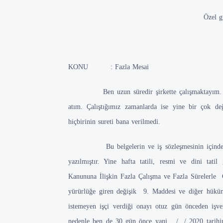
Özel güv
KONU : Fazla Mesai
Ben uzun süredir şirkette çalışmaktayım. İşe g
atım. Çalıştığımız zamanlarda ise yine bir çok de
hiçbirinin sureti bana verilmedi.
Bu belgelerin ve iş sözleşmesinin içinde, işve
yazılmıştır. Yine hafta tatili, resmi ve dini tatil
Kanununa İlişkin Fazla Çalışma ve Fazla Sürelerle 
yürürlüğe giren değişik 9. Maddesi ve diğer hüküml
istemeyen işçi verdiği onayı otuz gün önceden işve
nedenle ben de 30 gün önce yani .../.../ 2020 tarihi