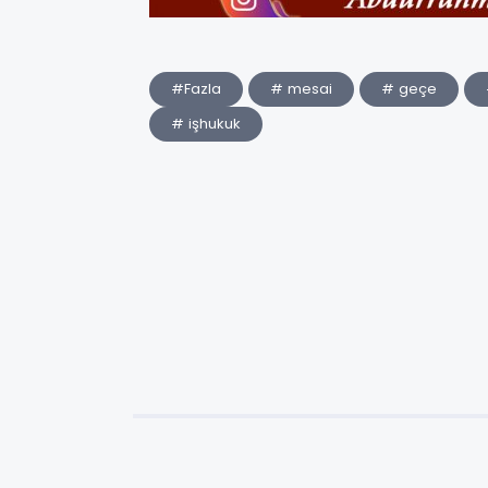
#Fazla
# mesai
# geçe
# işhukuk