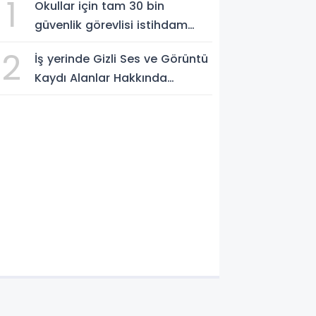
1
Okullar için tam 30 bin
güvenlik görevlisi istihdam
edilecek
2
İş yerinde Gizli Ses ve Görüntü
Kaydı Alanlar Hakkında
Şikâyet Dilekçesi