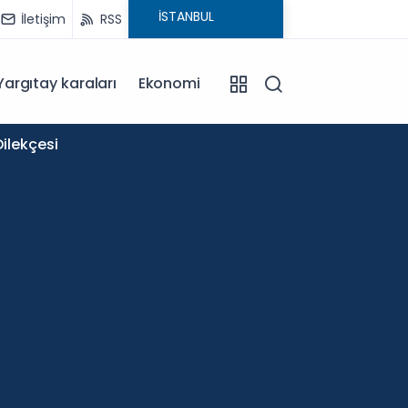
İletişim
RSS
Yargıtay karaları
Ekonomi
11:58
ilekçesi
Okullar