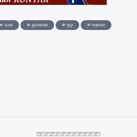
# özel
# güvenlik
# işçi
# hakları