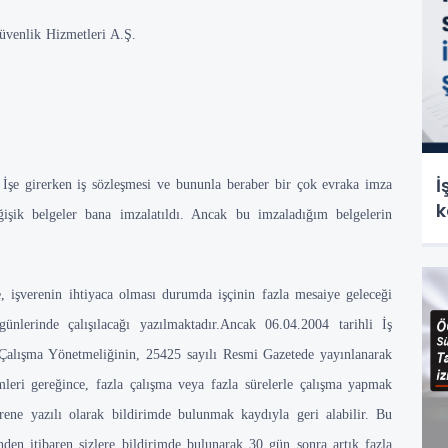
enlik Hizmetleri A.Ş.
İ
irerken iş sözleşmesi ve bununla beraber bir çok evraka imza
k
ğişik belgeler bana imzalatıldı. Ancak bu imzaladığım belgelerin
renin ihtiyaca olması durumda işçinin fazla mesaiye geleceği
 günlerinde çalışılacağı yazılmaktadır.Ancak 06.04.2004 tarihli İş
Çalışma Yönetmeliğinin, 25425 sayılı Resmi Gazetede yayınlanarak
eri gereğince, fazla çalışma veya fazla sürelerle çalışma yapmak
rene yazılı olarak bildirimde bulunmak kaydıyla geri alabilir. Bu
nden itibaren sizlere bildirimde bulunarak 30 gün sonra artık fazla