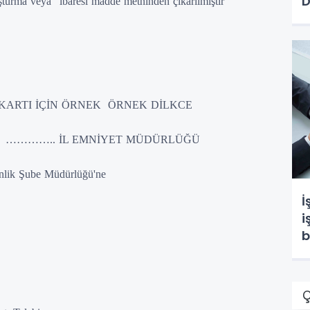
D
uşturma veya” ibaresi madde metninden çıkarılmıştır
 KARTI İÇİN ÖRNEK ÖRNEK DİLKCE
MNİYET MÜDÜRLÜĞÜ
nlik Şube Müdürlüğü'ne
İ
i
b
Ç