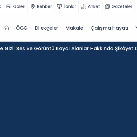
o
Galeri
Rehber
İlanlar
Anket
Gazeteler
ÖGG
Dilekçeler
Makale
Çalışma Hayatı
de Gizli Ses ve Görüntü Kaydı Alanlar Hakkında Şikâyet D