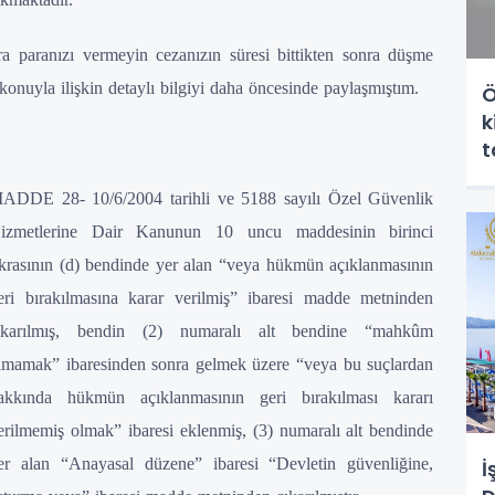
a paranızı vermeyin cezanızın süresi bittikten sonra düşme
bu konuyla ilişkin detaylı bilgiyi daha öncesinde paylaşmıştım.
Ö
k
t
y
ADDE 28- 10/6/2004 tarihli ve 5188 sayılı Özel Güvenlik
izmetlerine Dair Kanunun 10 uncu maddesinin birinci
ıkrasının (d) bendinde yer alan “veya hükmün açıklanmasının
eri bırakılmasına karar verilmiş” ibaresi madde metninden
ıkarılmış, bendin (2) numaralı alt bendine “mahkûm
lmamak” ibaresinden sonra gelmek üzere “veya bu suçlardan
akkında hükmün açıklanmasının geri bırakılması kararı
erilmemiş olmak” ibaresi eklenmiş, (3) numaralı alt bendinde
er alan “Anayasal düzene” ibaresi “Devletin güvenliğine,
İ