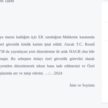
tı Talebi
iraya maruz kaldığım için EK sunduğum Mahkeme karanında
el güvenlik kimlik kartım iptal edildi. Ancak T.C. Resmî
 da yayınlayan yeni düzenlenme ile artık HAGB olsa bile
ımıştır. Bu sebepten dolayı özel güvenlik görevlisi olarak
yeniden düzenlenerek tekrar bana iade edilmesini ve Özel
gılarımla arz ve talep ederim. …/…/2024
İsim ve Soyisim