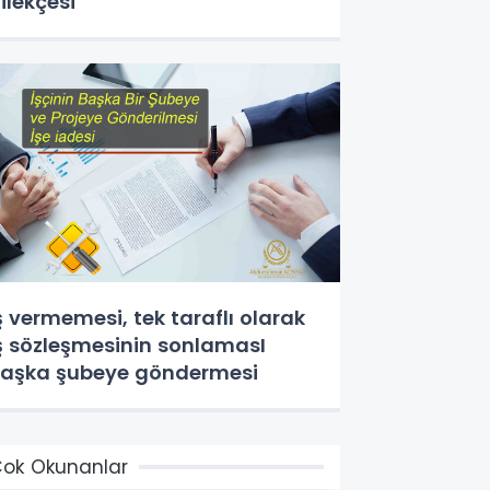
ilekçesi
ş vermemesi, tek taraflı olarak
ş sözleşmesinin sonlamasI
aşka şubeye göndermesi
ok Okunanlar