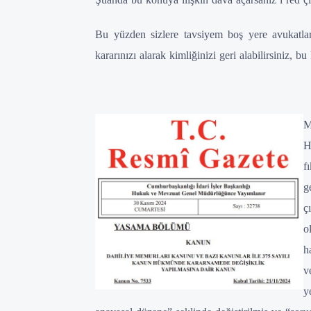
Bu yüzden sizlere tavsiyem boş yere avukatlar
kararınızı alarak kimliğinizi geri alabilirsiniz, 
M
H
f
g
ç
o
h
v
y