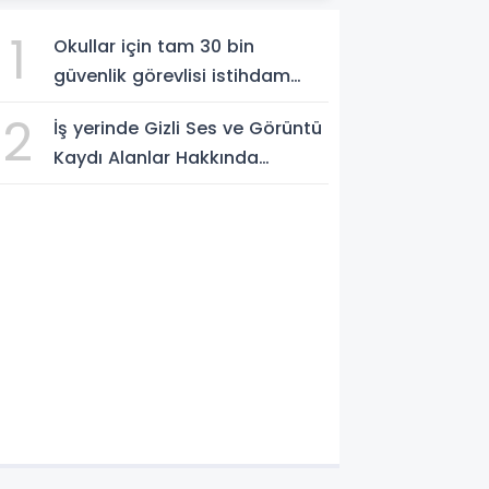
1
Okullar için tam 30 bin
güvenlik görevlisi istihdam
edilecek
2
İş yerinde Gizli Ses ve Görüntü
Kaydı Alanlar Hakkında
Şikâyet Dilekçesi