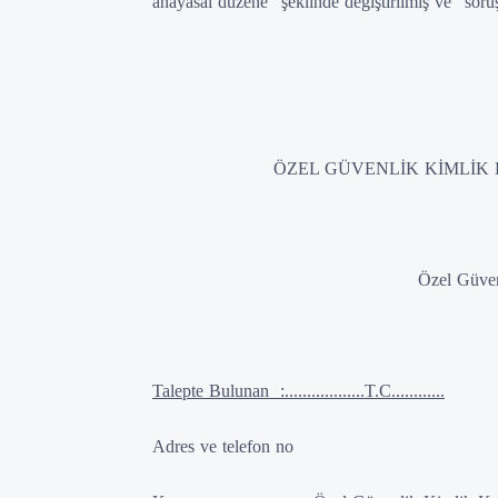
anayasal düzene” şeklinde değiştirilmiş ve “sor
ÖZEL GÜVENLİK KİMLİK
………….. İL E
Özel Güve
Talepte Bulunan :..................T.C............
Adres ve telefon no