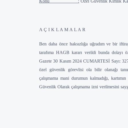
Konu :
Özel Güvenlik Kimlik Kar
A Ç I K L A M A L A R
Ben daha önce haksızlığa uğradım ve bir ift
tarafıma HAGB kararı verildi bunda dolayı öz
Gazete 30 Kasım 2024 CUMARTESİ Sayı: 32738
özel güvenlik görevlisi ola bilir olanağı tan
çalışmama mani durumun kalmadığı, kartımın 
Güvenlik Olarak çalışmama izni verilmesini say