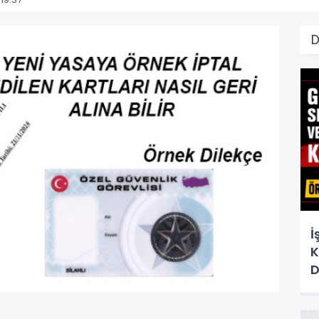
D
İ
K
D