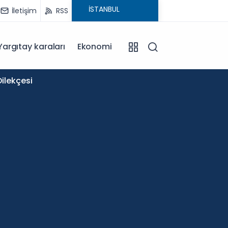
İletişim
RSS
Yargıtay karaları
Ekonomi
11:58
ilekçesi
Okullar