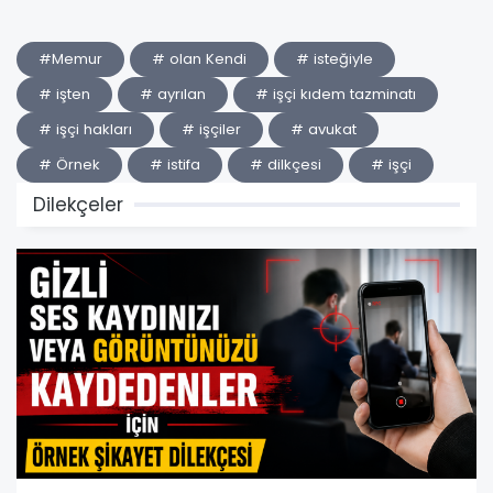
#Memur
# olan Kendi
# isteğiyle
# işten
# ayrılan
# işçi kıdem tazminatı
# işçi hakları
# işçiler
# avukat
# Örnek
# istifa
# dilkçesi
# işçi
Dilekçeler