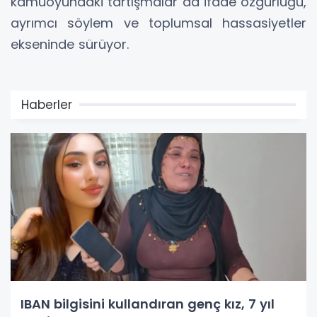
kamuoyundaki tartışmalar da ifade özgürlüğü,
ayrımcı söylem ve toplumsal hassasiyetler
ekseninde sürüyor.
Haberler
IBAN bilgisini kullandıran genç kız, 7 yıl