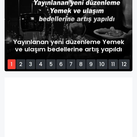
Yayınlanan yeni düzenleme Yemek
ve ulaşım bedellerine artış yapıldı
1
2
3
4
5
6
7
8
9
10
11
12
13
14
15