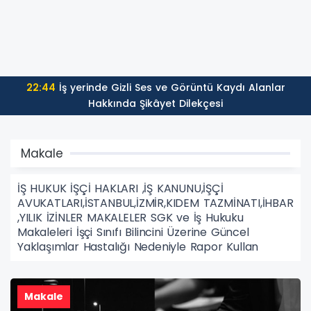
22:44
İş yerinde Gizli Ses ve Görüntü Kaydı Alanlar
Hakkında Şikâyet Dilekçesi
Makale
İŞ HUKUK İŞÇİ HAKLARI ,İŞ KANUNU,İŞÇİ
AVUKATLARI,İSTANBUL,İZMİR,KIDEM TAZMİNATI,İHBAR
,YILIK İZİNLER MAKALELER SGK ve İş Hukuku
Makaleleri İşçi Sınıfı Bilincini Üzerine Güncel
Yaklaşımlar Hastalığı Nedeniyle Rapor Kullan
Makale