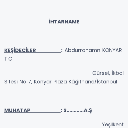
İHTARNAME
KEŞİDECİLER
:
Abdurrahamn KONYAR
T.C
Gürsel, İkbal
Sitesi No 7, Konyar Plaza Kâğıthane/İstanbul
MUHATAP
: S............A.Ş
Yeşilkent