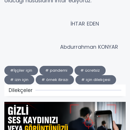
olacağı hususlarını ihtar ediyoruz.
İHTAR EDEN
Abdurrahman KONYAR
#İşçiler için
# pandemi
# ücretsiz
# izin için
# örnek itirazı
# için dilekçesi
Dilekçeler