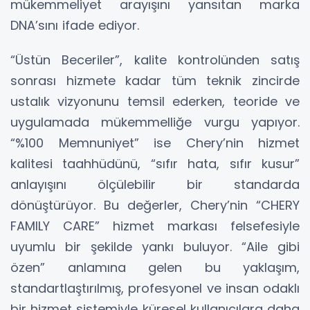
mükemmeliyet arayışını yansıtan marka
DNA’sını ifade ediyor.
“Üstün Beceriler”, kalite kontrolünden satış
sonrası hizmete kadar tüm teknik zincirde
ustalık vizyonunu temsil ederken, teoride ve
uygulamada mükemmelliğe vurgu yapıyor.
“%100 Memnuniyet” ise Chery’nin hizmet
kalitesi taahhüdünü, “sıfır hata, sıfır kusur”
anlayışını ölçülebilir bir standarda
dönüştürüyor. Bu değerler, Chery’nin “CHERY
FAMILY CARE” hizmet markası felsefesiyle
uyumlu bir şekilde yankı buluyor. “Aile gibi
özen” anlamına gelen bu yaklaşım,
standartlaştırılmış, profesyonel ve insan odaklı
bir hizmet sistemiyle küresel kullanıcılara daha