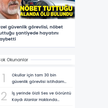
zel güvenlik görevlisi, nöbet
uttuğu şantiyede hayatını
aybetti
ok Okunanlar
1
Okullar için tam 30 bin
güvenlik görevlisi istihdam
edilecek
2
İş yerinde Gizli Ses ve Görüntü
Kaydı Alanlar Hakkında
Şikâyet Dilekçesi