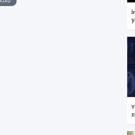
AZASI
İ
y
Y
z