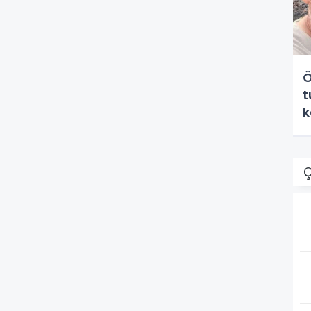
Ö
t
k
Ç