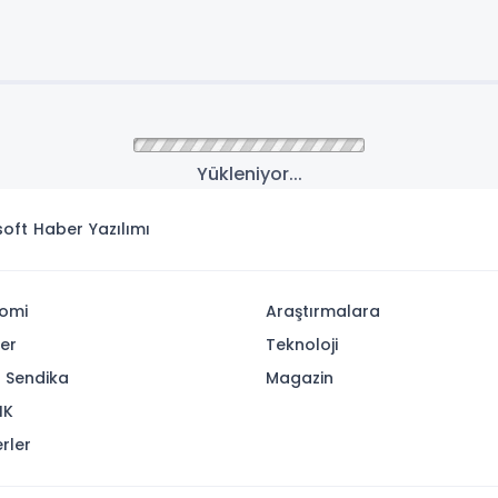
Yükleniyor...
isoft
Haber Yazılımı
omi
Araştırmalara
yer
Teknoloji
- Sendika
Magazin
IK
rler