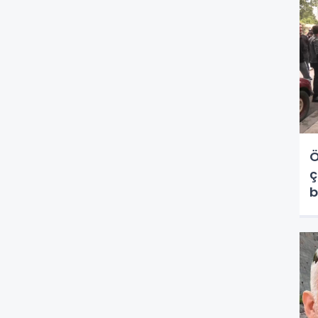
Ö
ç
b