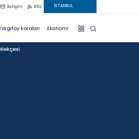
İletişim
RSS
Yargıtay karaları
Ekonomi
11:58
ilekçesi
Okullar