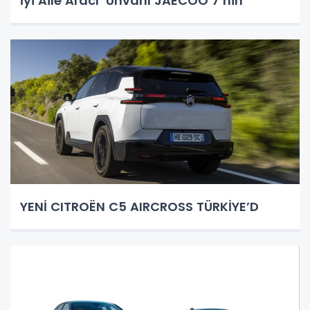
İyi Aile Aracı’ Ünvanı JAECOO 7’nin
YENİ CITROËN C5 AIRCROSS TÜRKİYE’D