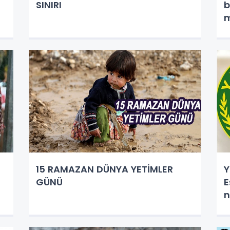
SINIRI
b
m
b
15 RAMAZAN DÜNYA YETİMLER
Y
GÜNÜ
E
n