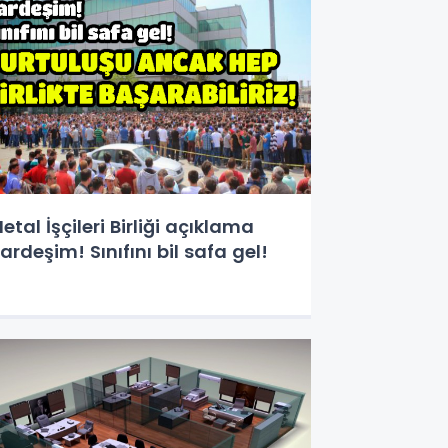
tal İşçileri Birliği açıklama
ardeşim! Sınıfını bil safa gel!