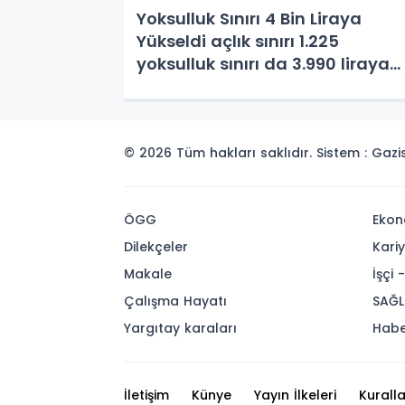
Yoksulluk Sınırı 4 Bin Liraya
Yükseldi açlık sınırı 1.225
yoksulluk sınırı da 3.990 liraya
çakarak 4 bin l
© 2026 Tüm hakları saklıdır. Sistem : Gaz
ÖGG
Ekon
Dilekçeler
Kari
Makale
İşçi 
Çalışma Hayatı
SAĞL
Yargıtay karaları
Habe
İletişim
Künye
Yayın İlkeleri
Kuralla