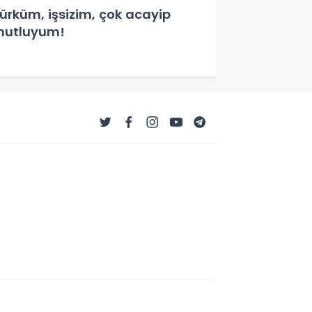
ürküm, işsizim, çok acayip
utluyum!