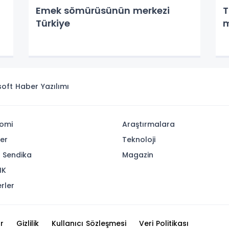
Emek sömürüsünün merkezi
T
Türkiye
m
isoft
Haber Yazılımı
omi
Araştırmalara
yer
Teknoloji
- Sendika
Magazin
IK
rler
r
Gizlilik
Kullanıcı Sözleşmesi
Veri Politikası