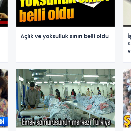
Açlık ve yoksulluk sınırı belli oldu
İ
s
v