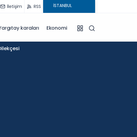
İletişim
RSS
Yargıtay karaları
Ekonomi
11:58
ilekçesi
Okullar