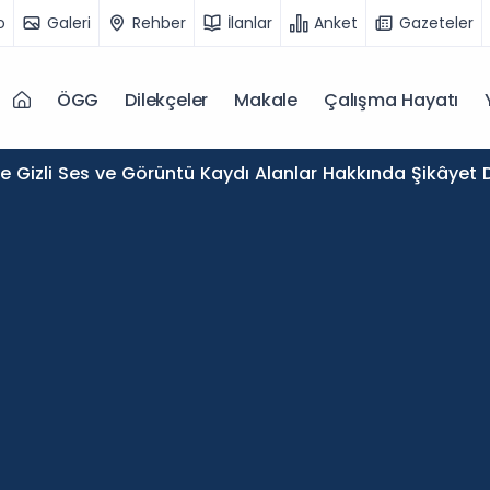
o
Galeri
Rehber
İlanlar
Anket
Gazeteler
ÖGG
Dilekçeler
Makale
Çalışma Hayatı
de Gizli Ses ve Görüntü Kaydı Alanlar Hakkında Şikâyet D