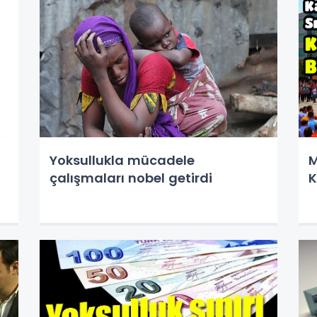
Yoksullukla mücadele
Me
çalışmaları nobel getirdi
K