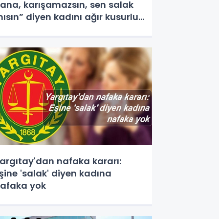
ana, karışamazsın, sen salak
ısın” diyen kadını ağır kusurlu
uldu
argıtay'dan nafaka kararı:
şine 'salak' diyen kadına
afaka yok