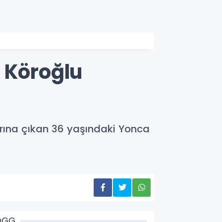
 Köroğlu
rına çıkan 36 yaşındaki Yonca
ÖGG