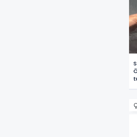
S
Ö
t
Ç