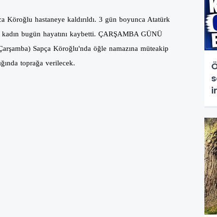
nca Köroğlu hastaneye kaldırıldı. 3 gün boyunca Atatürk
 kadın bugün hayatını kaybetti.
ÇARŞAMBA GÜNÜ
Çarşamba) Sapça Köroğlu'nda öğle namazına müteakip
ğında toprağa verilecek.
Ö
s
i
t