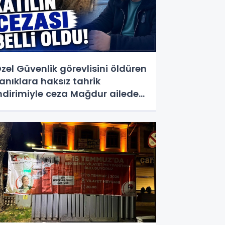
zel Güvenlik görevlisini öldüren
anıklara haksız tahrik
ndirimiyle ceza Mağdur aileden
epki