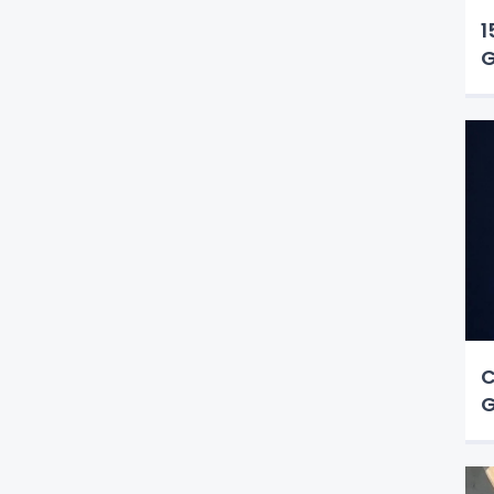
1
G
C
G