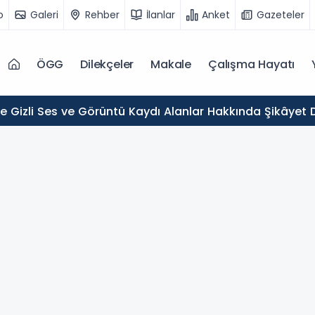
o
Galeri
Rehber
İlanlar
Anket
Gazeteler
ÖGG
Dilekçeler
Makale
Çalışma Hayatı
de Gizli Ses ve Görüntü Kaydı Alanlar Hakkında Şikâyet D