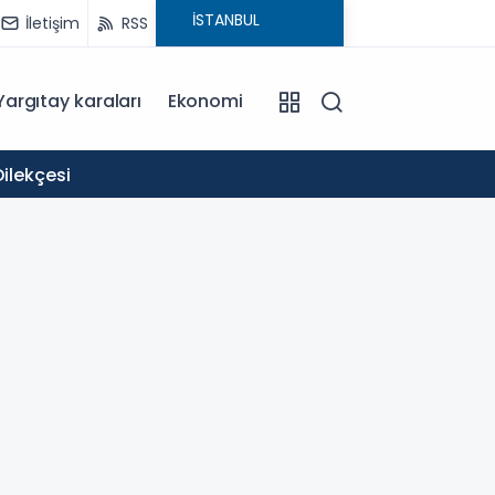
İletişim
RSS
Yargıtay karaları
Ekonomi
11:58
ilekçesi
Okullar