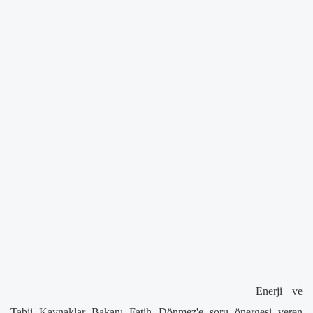
Enerji ve
Tabii Kaynaklar Bakanı Fatih Dönmez'e soru önergesi veren