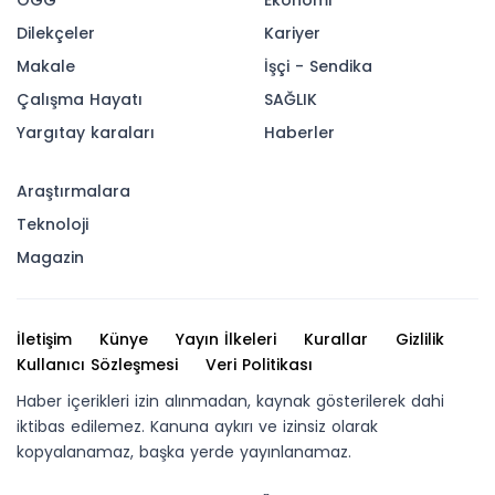
ÖGG
Ekonomi
Dilekçeler
Kariyer
Makale
İşçi - Sendika
Çalışma Hayatı
SAĞLIK
Yargıtay karaları
Haberler
Araştırmalara
Teknoloji
Magazin
İletişim
Künye
Yayın İlkeleri
Kurallar
Gizlilik
Kullanıcı Sözleşmesi
Veri Politikası
Haber içerikleri izin alınmadan, kaynak gösterilerek dahi
iktibas edilemez. Kanuna aykırı ve izinsiz olarak
kopyalanamaz, başka yerde yayınlanamaz.