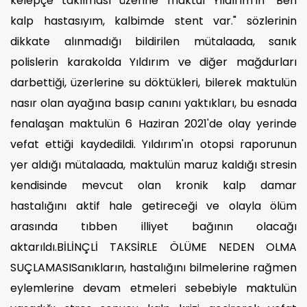
kelepçe takılması üzerine maktul Yıldırım'ın "Ben
kalp hastasıyım, kalbimde stent var." sözlerinin
dikkate alınmadığı bildirilen mütalaada, sanık
polislerin karakolda Yıldırım ve diğer mağdurları
darbettiği, üzerlerine su döktükleri, bilerek maktulün
nasır olan ayağına basıp canını yaktıkları, bu esnada
fenalaşan maktulün 6 Haziran 2021'de olay yerinde
vefat ettiği kaydedildi. Yıldırım'ın otopsi raporunun
yer aldığı mütalaada, maktulün maruz kaldığı stresin
kendisinde mevcut olan kronik kalp damar
hastalığını aktif hale getireceği ve olayla ölüm
arasında tıbben illiyet bağının olacağı
aktarıldı.BİLİNÇLİ TAKSİRLE ÖLÜME NEDEN OLMA
SUÇLAMASISanıkların, hastalığını bilmelerine rağmen
eylemlerine devam etmeleri sebebiyle maktulün