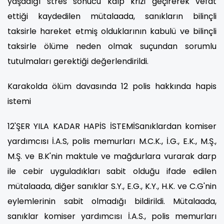
yaşadığı stres sonucu kalp krizi geçirerek vefat
ettiği kaydedilen mütalaada, sanıkların bilinçli
taksirle hareket etmiş olduklarının kabulü ve bilinçli
taksirle ölüme neden olmak suçundan sorumlu
tutulmaları gerektiği değerlendirildi.
Karakolda ölüm davasında 12 polis hakkında hapis
istemi
12'ŞER YILA KADAR HAPİS İSTEMİSanıklardan komiser
yardımcısı İ.A.S, polis memurları M.C.K., İ.G., E.K., M.Ş.,
M.Ş. ve B.K'nin maktule ve mağdurlara vurarak darp
ile cebir uyguladıkları sabit olduğu ifade edilen
mütalaada, diğer sanıklar S.Y., E.G., K.Y., H.K. ve C.G'nin
eylemlerinin sabit olmadığı bildirildi. Mütalaada,
sanıklar komiser yardımcısı İ.A.S., polis memurları