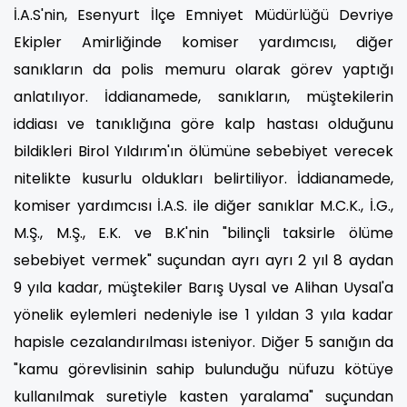
İ.A.S'nin, Esenyurt İlçe Emniyet Müdürlüğü Devriye
Ekipler Amirliğinde komiser yardımcısı, diğer
sanıkların da polis memuru olarak görev yaptığı
anlatılıyor. İddianamede, sanıkların, müştekilerin
iddiası ve tanıklığına göre kalp hastası olduğunu
bildikleri Birol Yıldırım'ın ölümüne sebebiyet verecek
nitelikte kusurlu oldukları belirtiliyor. İddianamede,
komiser yardımcısı İ.A.S. ile diğer sanıklar M.C.K., İ.G.,
M.Ş., M.Ş., E.K. ve B.K'nin "bilinçli taksirle ölüme
sebebiyet vermek" suçundan ayrı ayrı 2 yıl 8 aydan
9 yıla kadar, müştekiler Barış Uysal ve Alihan Uysal'a
yönelik eylemleri nedeniyle ise 1 yıldan 3 yıla kadar
hapisle cezalandırılması isteniyor. Diğer 5 sanığın da
"kamu görevlisinin sahip bulunduğu nüfuzu kötüye
kullanılmak suretiyle kasten yaralama" suçundan