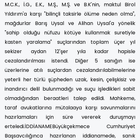
M.C.K., İ.G., E.K., M.Ş., M.Ş. ve B.K'nin, maktul Birol
Yıldırım'a karşı "bilinçli taksirle ölüme neden olma",
mağdurlar Barış Uysal ve Alihan Uysal'a yönelik
"sahip olduğu nüfuzu kötüye kullanmak suretiyle
kasten yaralama" suçlarından toplam üçer yıl
sekizer aydan 12'şer yıla kadar hapisle
cezalandırılması istendi. Diğer 5 sanığın ise
üzerlerine atılı suçlardan cezalandırılabilmelerine
yeterli her türlü şüpheden uzak, kesin, çelişkisiz ve
inandırıcı delil bulunmadığı ve suçu işledikleri sabit
olmadığından beraatleri talep edildi. Mahkeme,
taraf avukatlarına mütalaaya karşı savunmalarını
hazırlamaları için süre vererek duruşmayı
erteledi.İDDİANAMEBüyükçekmece Cumhuriyet
Başsavcılığınca hazırlanan iddianamede, sanık