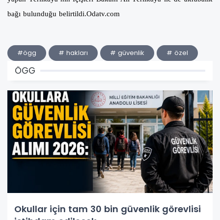
bağı bulunduğu belirtildi.Odatv.com
#ögg
# hakları
# güvenlik
# özel
ÖGG
Okullar için tam 30 bin güvenlik görevlisi