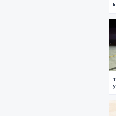
k
T
y