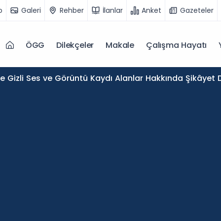
o
Galeri
Rehber
İlanlar
Anket
Gazeteler
ÖGG
Dilekçeler
Makale
Çalışma Hayatı
de Gizli Ses ve Görüntü Kaydı Alanlar Hakkında Şikâyet D