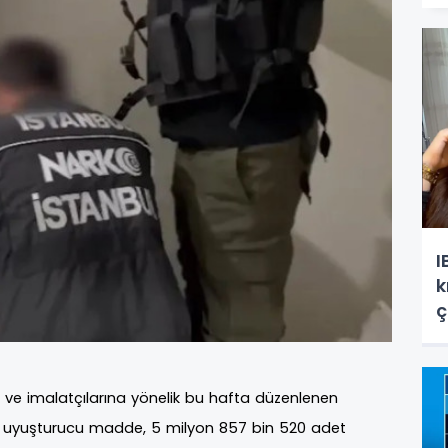
I
k
ç
e ve imalatçılarına yönelik bu hafta düzenlenen
g uyuşturucu madde, 5 milyon 857 bin 520 adet