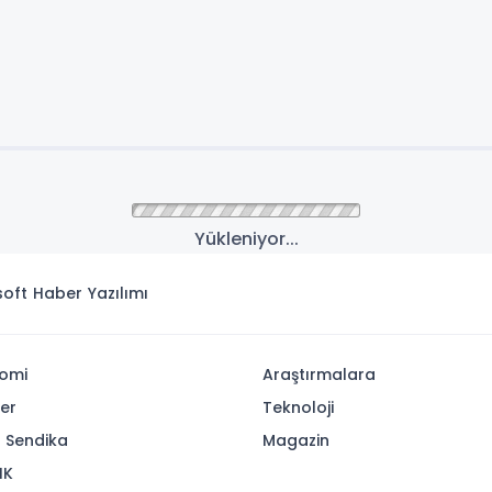
Yükleniyor...
isoft
Haber Yazılımı
omi
Araştırmalara
yer
Teknoloji
- Sendika
Magazin
IK