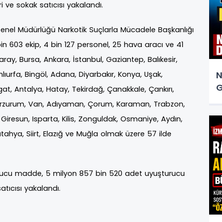
ri ve sokak satıcısı yakalandı.
Genel Müdürlüğü Narkotik Suçlarla Mücadele Başkanlığı
bin 603 ekip, 4 bin 127 personel, 25 hava aracı ve 41
ray, Bursa, Ankara, İstanbul, Gaziantep, Balıkesir,
N
nlıurfa, Bingöl, Adana, Diyarbakır, Konya, Uşak,
G
at, Antalya, Hatay, Tekirdağ, Çanakkale, Çankırı,
r, Erzurum, Van, Adıyaman, Çorum, Karaman, Trabzon,
iresun, Isparta, Kilis, Zonguldak, Osmaniye, Aydın,
, Kütahya, Siirt, Elazığ ve Muğla olmak üzere 57 ilde
ucu madde, 5 milyon 857 bin 520 adet uyuşturucu
satıcısı yakalandı.