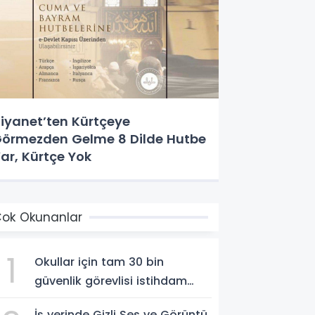
iyanet’ten Kürtçeye
örmezden Gelme 8 Dilde Hutbe
ar, Kürtçe Yok
ok Okunanlar
1
Okullar için tam 30 bin
güvenlik görevlisi istihdam
edilecek
İş yerinde Gizli Ses ve Görüntü