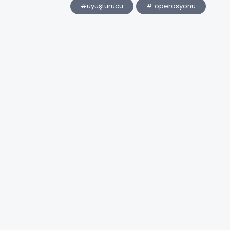
#uyuşturucu
# operasyonu