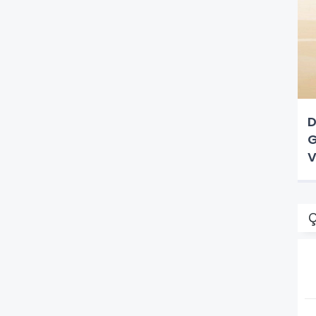
D
G
V
Ç