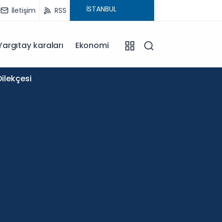
İletişim
RSS
Yargıtay karaları
Ekonomi
11:58
ilekçesi
Okullar