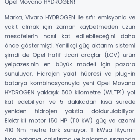
Opel Movano HYDROGEN!
Marka, Vivaro HYDROGEN ile sıfır emisyonla ve
yakıt almak için zaman kaybetmeden uzun
mesafelerin nasıl kat edilebileceğini daha
önce göstermişti. Yenilikçi güç aktarım sistemi
şimdi de Opel hafif ticari araçlar (LCV) ürün
yelpazesinin en büyük modeli için pazara
sunuluyor. Hidrojen yakıt hücresi ve plug-in
batarya kombinasyonuyla yeni Opel Movano
HYDROGEN yaklaşık 500 kilometre (WLTP1) yol
kat edebiliyor ve 5 dakikadan kısa sürede
yeniden hidrojen yakıtla doldurulabiliyor.
Elektrikli motor 150 HP (110 kW) güç ve azami
410 Nm metre tork sunuyor. 11 kWsa lityum-
iyon batarya, çalıştırma ve hızlanma sırasında