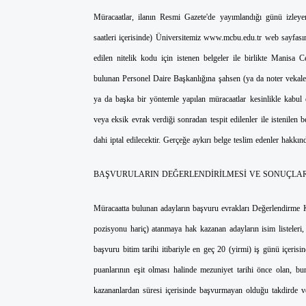
Müracaatlar, ilanın Resmi Gazete'de yayımlandığı günü izleye
saatleri içerisinde) Üniversitemiz www.mcbu.edu.tr web sayfas
edilen nitelik kodu için istenen belgeler ile birlikte Manisa
bulunan Personel Daire Başkanlığına şahsen (ya da noter vekaleti 
ya da başka bir yöntemle yapılan müracaatlar kesinlikle kabul
veya eksik evrak verdiği sonradan tespit edilenler ile istenilen b
dahi iptal edilecektir. Gerçeğe aykırı belge teslim edenler hakkınd
BAŞVURULARIN DEĞERLENDİRİLMESİ VE SONUÇLAR
Müracaatta bulunan adayların başvuru evrakları Değerlendirme 
pozisyonu hariç) atanmaya hak kazanan adayların isim listeleri, i
başvuru bitim tarihi itibariyle en geç 20 (yirmi) iş günü içeris
puanlarının eşit olması halinde mezuniyet tarihi önce olan, b
kazananlardan süresi içerisinde başvurmayan olduğu takdirde vey