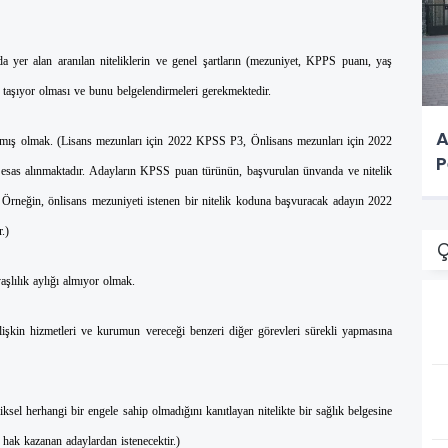
a yer alan aranılan niteliklerin ve genel şartların (mezuniyet, KPPS puanı, yaş
nı taşıyor olması ve bunu belgelendirmeleri gerekmektedir.
A
lmış olmak. (Lisans mezunları için 2022 KPSS P3, Önlisans mezunları için 2022
P
as alınmaktadır. Adayların KPSS puan türünün, başvurulan ünvanda ve nitelik
Örneğin, önlisans mezuniyeti istenen bir nitelik koduna başvuracak adayın 2022
.)
Ç
lılık aylığı almıyor olmak.
işkin hizmetleri ve kurumun vereceği benzeri diğer görevleri sürekli yapmasına
iksel herhangi bir engele sahip olmadığını kanıtlayan nitelikte bir sağlık belgesine
 hak kazanan adaylardan istenecektir.)