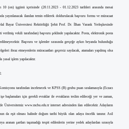
n 10 (on) işgünü içerisinde (20.11.2023 - 01.12.2023 tarihleri arasında mesai
ında yayınlanacak ilandan temin edilerek doldurulacak başvuru formu ve müracaat
 Celal Bayar Üniversitesi Rektörlüğü Şehit Prof. Dr. İlhan Varank Yerleşkesinde
verilmiş vekili tarafından) başvuru şeklinde yapılacaktır. Posta, elektronik posta
 edilmeyecektir. Başvuru ve işlemler sırasında gerçeğe aykırı beyanda bulunduğu
elgeleri ibraz etmeyenlerin müracaatları geçersiz sayılacak, atamaları yapılmış olsa
a yasal işlem yapılacaktır.
:
Komisyonu tarafından incelenecek ve KPSS (B) grubu puan sıralamasıyla (Eczacı
şe başlamaları için gerekli evraklar ile evrakların teslim edileceği yer ve zaman,
inde Üniversitemiz www.mcbu.edu.tr internet adresinden ilan edilecektir. Adayların
unun da eşit olması halinde doğum tarihi büyük olan adaya öncelik tanınır. Asil
a aranan şartları taşımadığı tespit edilenlerin yerine yedek adaylardan sırasıyla