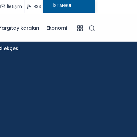
İletişim
RSS
Yargıtay karaları
Ekonomi
11:58
ilekçesi
Okullar