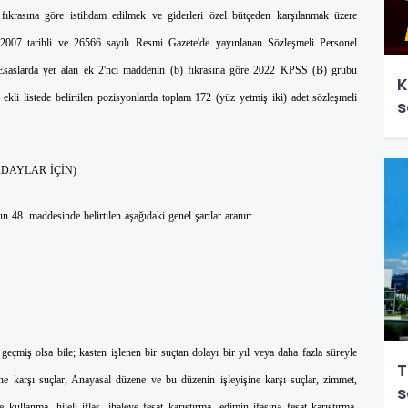
ıkrasına göre istihdam edilmek ve giderleri özel bütçeden karşılanmak üzere
.2007 tarihli ve 26566 sayılı Resmi Gazete'de yayınlanan Sözleşmeli Personel
r Esaslarda yer alan ek 2'nci maddenin (b) fıkrasına göre 2022 KPSS (B) grubu
K
ekli listede belirtilen pozisyonlarda toplam 172 (yüz yetmiş iki) adet sözleşmeli
s
DAYLAR İÇİN)
48. maddesinde belirtilen aşağıdaki genel şartlar aranır:
çmiş olsa bile; kasten işlenen bir suçtan dolayı bir yıl veya daha fazla süreyle
T
ne karşı suçlar, Anayasal düzene ve bu düzenin işleyişine karşı suçlar, zimmet,
s
ye kullanma, hileli iflas, ihaleye fesat karıştırma, edimin ifasına fesat karıştırma,