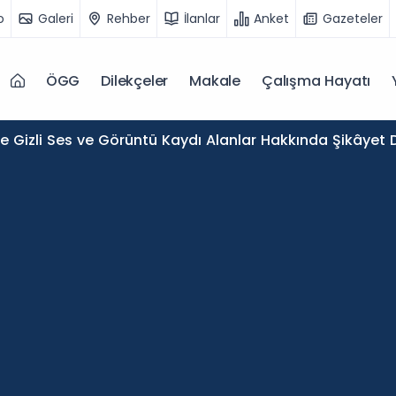
o
Galeri
Rehber
İlanlar
Anket
Gazeteler
ÖGG
Dilekçeler
Makale
Çalışma Hayatı
de Gizli Ses ve Görüntü Kaydı Alanlar Hakkında Şikâyet D