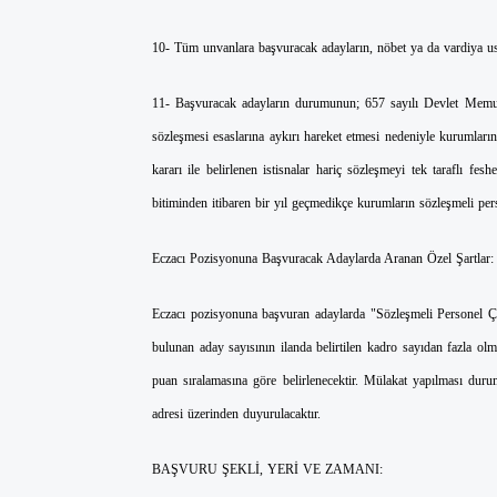
10- Tüm unvanlara başvuracak adayların, nöbet ya da vardiya u
11- Başvuracak adayların durumunun; 657 sayılı Devlet Memur
sözleşmesi esaslarına aykırı hareket etmesi nedeniyle kurumlar
kararı ile belirlenen istisnalar hariç sözleşmeyi tek taraflı fe
bitiminden itibaren bir yıl geçmedikçe kurumların sözleşmeli pe
Eczacı Pozisyonuna Başvuracak Adaylarda Aranan Özel Şartlar:
Eczacı pozisyonuna başvuran adaylarda "Sözleşmeli Personel Ça
bulunan aday sayısının ilanda belirtilen kadro sayıdan fazla o
puan sıralamasına göre belirlenecektir. Mülakat yapılması duru
adresi üzerinden duyurulacaktır.
BAŞVURU ŞEKLİ, YERİ VE ZAMANI: