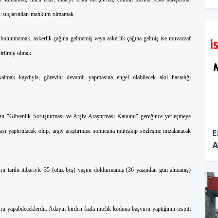
lık suçlarından mahkum olmamak.
isi bulunmamak, askerlik çağına gelmemiş veya askerlik çağına gelmiş ise muvazzaf
irilmiş olmak.
lmak kaydıyla, görevini devamlı yapmasına engel olabilecek akıl hastalığı
nan "Güvenlik Soruşturması ve Arşiv Araştırması Kanunu" gereğince yerleşmeye
E
ası yaptırtılacak olup, arşiv araştırması sonucuna müteakip sözleşme imzalanacak
A
ru tarihi itibariyle 35 (otuz beş) yaşını doldurmamış (36 yaşından gün almamış)
uru yapabileceklerdir. Adayın birden fazla nitelik koduna başvuru yaptığının tespiti