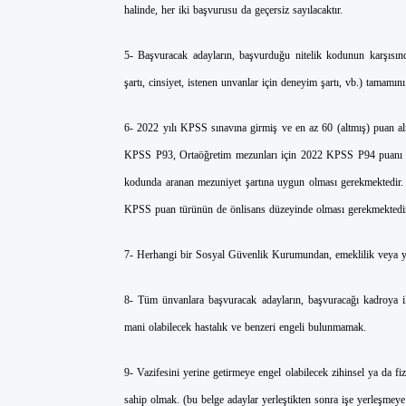
halinde, her iki başvurusu da geçersiz sayılacaktır.
5- Başvuracak adayların, başvurduğu nitelik kodunun karşısınd
şartı, cinsiyet, istenen unvanlar için deneyim şartı, vb.) tamamı
6- 2022 yılı KPSS sınavına girmiş ve en az 60 (altmış) puan a
KPSS P93, Ortaöğretim mezunları için 2022 KPSS P94 puanı es
kodunda aranan mezuniyet şartına uygun olması gerekmektedir. 
KPSS puan türünün de önlisans düzeyinde olması gerekmektedir
7- Herhangi bir Sosyal Güvenlik Kurumundan, emeklilik veya yaş
8- Tüm ünvanlara başvuracak adayların, başvuracağı kadroya il
mani olabilecek hastalık ve benzeri engeli bulunmamak.
9- Vazifesini yerine getirmeye engel olabilecek zihinsel ya da fiz
sahip olmak. (bu belge adaylar yerleştikten sonra işe yerleşmeye