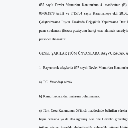
657 sayılı Devlet Memurları Kanunu'nun 4. maddesinin (B) f
06.06.1978 tarihli ve 7/15754 sayılı Kararnameye ekli 28.06
Çalıştırılmasına İlişkin Esaslarda Değişiklik Yapılmasına Dai
puan sıralaması (Eczacı pozisyonu hariç) esas alınmak suretiyle 
personel alınacaktır.
GENEL ŞARTLAR (TÜM ÜNVANLARA BAŞVURACAK A
1- Başvuracak adaylarda 657 sayılı Devlet Memurları Kanunu'nun 
a) T.C. Vatandaşı olmak.
b) Kamu haklarından mahrum bulunmamak.
c) Türk Ceza Kanununun 53'üncü maddesinde belirtilen süreler ge
hapis cezasına ya da affa uğramış olsa bile Devletin güvenliği
irtikap, rüşvet, hırsızlık, dolandırıcılık, sahtecilik, güveni kötü