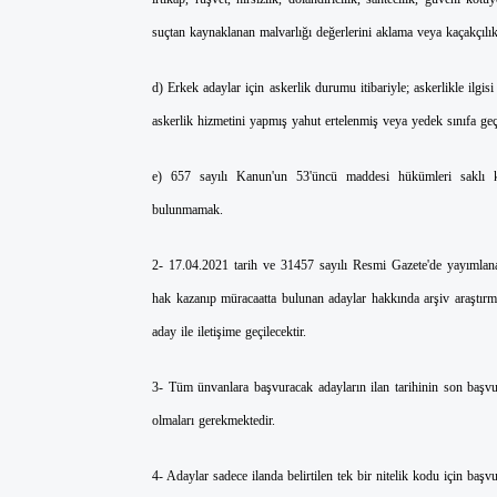
suçtan kaynaklanan malvarlığı değerlerini aklama veya kaçakçı
d) Erkek adaylar için askerlik durumu itibariyle; askerlikle ilg
askerlik hizmetini yapmış yahut ertelenmiş veya yedek sınıfa geç
e) 657 sayılı Kanun'un 53'üncü maddesi hükümleri saklı ka
bulunmamak.
2- 17.04.2021 tarih ve 31457 sayılı Resmi Gazete'de yayımla
hak kazanıp müracaatta bulunan adaylar hakkında arşiv araştırm
aday ile iletişime geçilecektir.
3- Tüm ünvanlara başvuracak adayların ilan tarihinin son başvu
olmaları gerekmektedir.
4- Adaylar sadece ilanda belirtilen tek bir nitelik kodu için başv