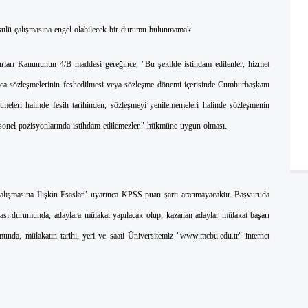
sulü çalışmasına engel olabilecek bir durumu bulunmamak.
ları Kanununun 4/B maddesi gereğince, "Bu şekilde istihdam edilenler, hizmet
ınca sözleşmelerinin feshedilmesi veya sözleşme dönemi içerisinde Cumhurbaşkanı
shetmeleri halinde fesih tarihinden, sözleşmeyi yenilememeleri halinde sözleşmenin
rsonel pozisyonlarında istihdam edilemezler." hükmüne uygun olması.
lışmasına İlişkin Esaslar" uyarınca KPSS puan şartı aranmayacaktır. Başvuruda
lması durumunda, adaylara mülakat yapılacak olup, kazanan adaylar mülakat başarı
munda, mülakatın tarihi, yeri ve saati Üniversitemiz "www.mcbu.edu.tr" internet