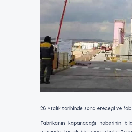
28 Aralık tarihinde sona ereceği ve fabr
Fabrikanın kapanacağı haberinin bildi
arasında kaygılı bir hava oluştu. Tazmi