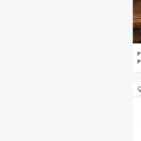
P
P
Ç