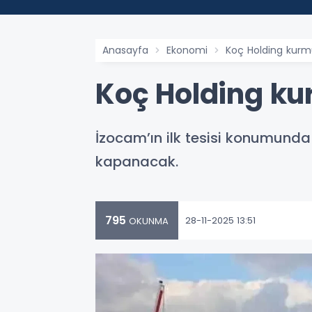
Anasayfa
Ekonomi
Koç Holding kurmu
Koç Holding kur
İzocam’ın ilk tesisi konumunda 
kapanacak.
795
28-11-2025 13:51
OKUNMA