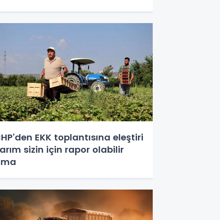
HP'den EKK toplantısına eleştiri
arım sizin için rapor olabilir
ama