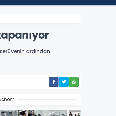
 kapanıyor
k serüvenin ardından
konomi