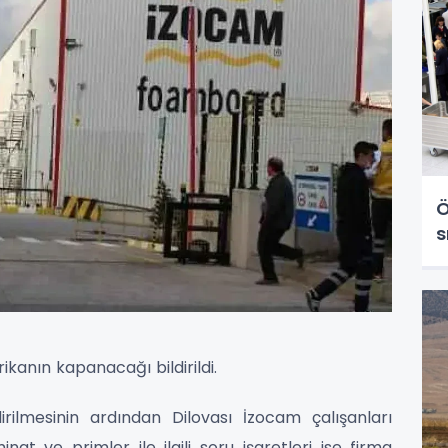
Ö
s
ikanın kapanacağı bildirildi.
rilmesinin ardından Dilovası İzocam çalışanları
nat ve primler ile ilgili soru işaretleri ise firma