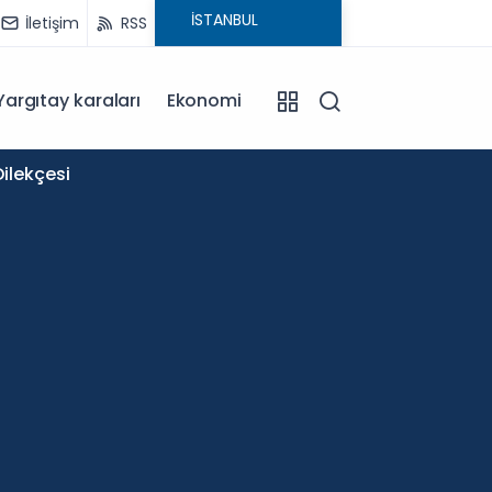
İletişim
RSS
Yargıtay karaları
Ekonomi
11:58
ilekçesi
Okullar