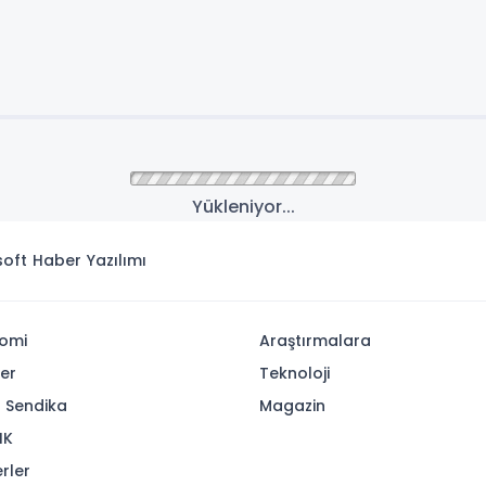
Yükleniyor...
isoft
Haber Yazılımı
omi
Araştırmalara
yer
Teknoloji
- Sendika
Magazin
IK
rler