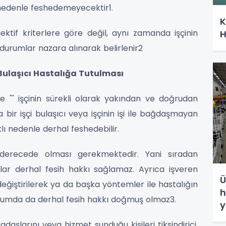
ı nedenle feshedemeyecektir1.
K
jektif kriterlere göre değil, aynı zamanda işçinin
H
f durumlar nazara alınarak belirlenir2
n Bulaşıcı Hastalığa Tutulması
 ''' işçinin sürekli olarak yakından ve doğrudan
bir işçi bulaşıcı veya işçinin işi ile bağdaşmayan
aklı nedenle derhal feshedebilir.
derecede olması gerekmektedir. Yani sıradan
klar derhal fesih hakkı sağlamaz. Ayrıca işveren
Ü
değiştirilerek ya da başka yöntemler ile hastalığın
h
urumda da derhal fesih hakkı doğmuş olmaz3.
y
daşlarını veya hizmet sunduğu kişileri tiksindirici,