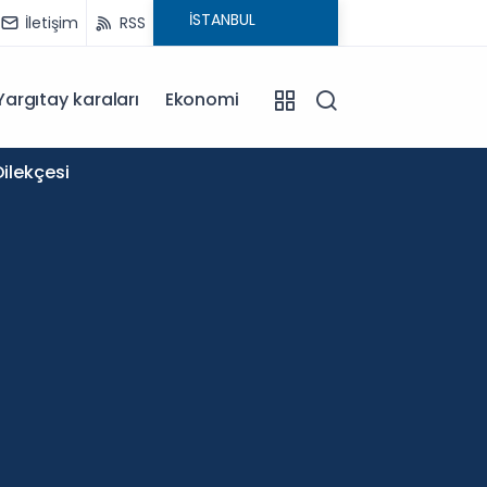
İletişim
RSS
Yargıtay karaları
Ekonomi
11:58
ilekçesi
Okullar