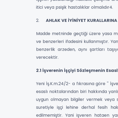
itici veya psişik hastalıklar olmalıdır4.
2.
AHLAK VE İYİNİYET KURALLARINA
Madde metninde geçtiği üzere yasa me
ve benzerleri ifadesini kullanmıştır. Y
benzerlik arzeden, aynı şartları taşı
verecektir.
2.1 İşverenin İşçiyi Sözleşmenin Esa
Yeni İş.K.m.24/2- a fıkrasına göre '' İş
esaslı noktalarından biri hakkında yan
uygun olmayan bilgiler vermek veya söz
suretiyle işçi lehine derhal fesih ha
edilmemiştir. Yani işveren hataen yanl