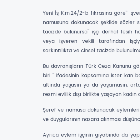
Yeni İş K.m.24/2-b fıkrasına göre'' İşve
namusuna dokunacak şekilde sözler söy
tacizde bulunursa'' işçi derhal fesih h
veya işveren vekili tarafından işçi
sarkıntılıkta ve cinsel tacizde bulunulma
Bu davranışların Türk Ceza Kanunu göre
biri '' ifadesinin kapsamına ister kan b
altında yaşasın ya da yaşamasın, ortak
resmi evlilik dışı birlikte yaşayan kadın
Şeref ve namusa dokunacak eylemleri
ve duygularının nazara alınması düşün
Ayrıca eylem işçinin gıyabında da yapıl