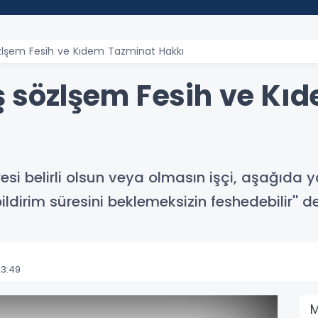
sözlşem Fesih ve Kıdem Tazminat Hakkı
İş sözlşem Fesih ve K
si belirli olsun veya olmasın işçi, aşağıda ya
ldirim süresini beklemeksizin feshedebilir'' 
23:49
M