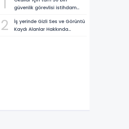
1
güvenlik görevlisi istihdam
edilecek
2
İş yerinde Gizli Ses ve Görüntü
Kaydı Alanlar Hakkında
Şikâyet Dilekçesi