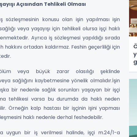
 Yaşayışı Açısından Tehlikeli Olması
iş sözleşmesinin konusu olan işin yapılması işin
ğlığı veya yaşayışı için tehlikeli olursa işçi haklı
 denmektedir. Ayrıca iş sözleşmesi yapıldığı sırada
Ö
ih hakkını ortadan kaldırmaz. Feshin geçerliliği için
y
edir.
g
v
ölüm veya büyük zarar olasılığı şeklinde
 veya sağlığını kaybetmesine yönelik olmalıdır.İşin
ka bir nedenle sağlık sorunları yaşayan bir işçi
artma tehlikesi varsa bu durumda da haklı neden
lir. Örneğin kalp hastası bir işçinin işini yapması
zleşmesini haklı nedenle derhal feshedebilir.
a uygun bir iş verilmesi halinde, işçi m.24/1-a