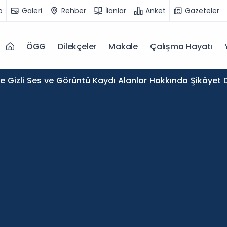
o
Galeri
Rehber
İlanlar
Anket
Gazeteler
ÖGG
Dilekçeler
Makale
Çalışma Hayatı
de Gizli Ses ve Görüntü Kaydı Alanlar Hakkında Şikâyet D