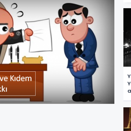
Y
Y
a