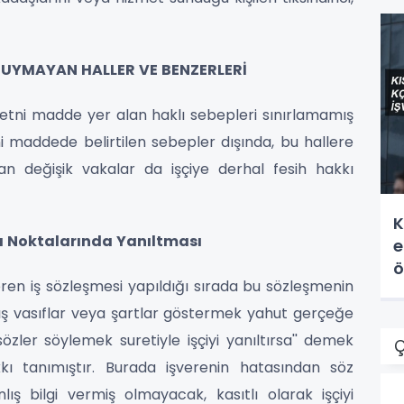
 UYMAYAN HALLER VE BENZERLERİ
tni madde yer alan haklı sebepleri sınırlamamış
ani maddede belirtilen sebepler dışında, bu hallere
yan değişik vakalar da işçiye derhal fesih hakkı
K
slı Noktalarında Yanıltması
e
ö
veren iş sözleşmesi yapıldığı sırada bu sözleşmenin
lış vasıflar veya şartlar göstermek yahut gerçeğe
ler söylemek suretiyle işçiyi yanıltırsa'' demek
Ç
kkı tanımıştır. Burada işverenin hatasından söz
ış bilgi vermiş olmayacak, kasıtlı olarak işçiyi