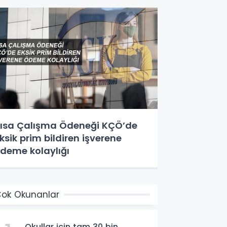
ısa Çalışma Ödeneği KÇÖ’de
ksik prim bildiren işverene
deme kolaylığı
ok Okunanlar
Okullar için tam 30 bin