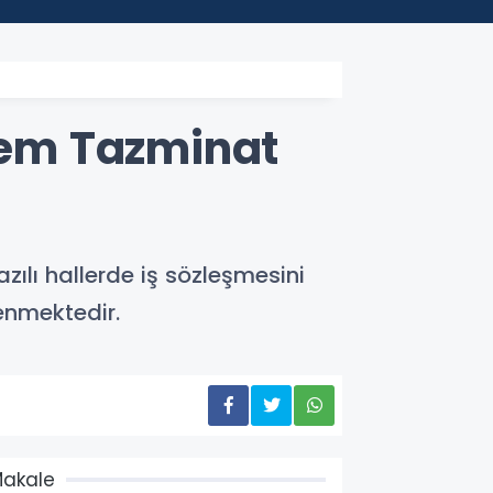
ıdem Tazminat
zılı hallerde iş sözleşmesini
denmektedir.
akale