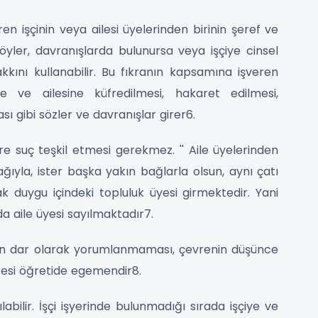
ren işçinin veya ailesi üyelerinden birinin şeref ve
ler, davranışlarda bulunursa veya işçiye cinsel
akkını kullanabilir. Bu fıkranın kapsamına işveren
ye ve ailesine küfredilmesi, hakaret edilmesi,
sı gibi sözler ve davranışlar girer6.
 suç teşkil etmesi gerekmez. '' Aile üyelerinden
ağıyla, ister başka yakın bağlarla olsun, aynı çatı
 duygu içindeki topluluk üyesi girmektedir. Yani
 da aile üyesi sayılmaktadır7.
n dar olarak yorumlanmaması, çevrenin düşünce
cesi öğretide egemendir8.
abilir. İşçi işyerinde bulunmadığı sırada işçiye ve