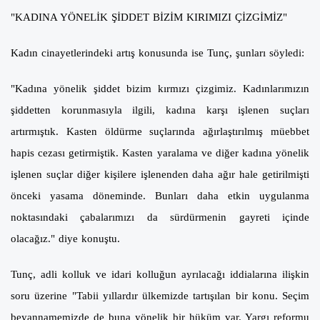
"KADINA YÖNELİK ŞİDDET BİZİM KIRIMIZI ÇİZGİMİZ"
Kadın cinayetlerindeki artış konusunda ise Tunç, şunları söyledi:
"Kadına yönelik şiddet bizim kırmızı çizgimiz. Kadınlarımızın
şiddetten korunmasıyla ilgili, kadına karşı işlenen suçları
artırmıştık. Kasten öldürme suçlarında ağırlaştırılmış müebbet
hapis cezası getirmiştik. Kasten yaralama ve diğer kadına yönelik
işlenen suçlar diğer kişilere işlenenden daha ağır hale getirilmişti
önceki yasama döneminde. Bunları daha etkin uygulanma
noktasındaki çabalarımızı da sürdürmenin gayreti içinde
olacağız." diye konuştu.
Tunç, adli kolluk ve idari kolluğun ayrılacağı iddialarına ilişkin
soru üzerine "Tabii yıllardır ülkemizde tartışılan bir konu. Seçim
beyannamemizde de buna yönelik bir hüküm var. Yargı reformu