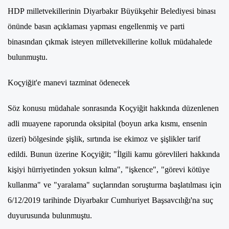
HDP milletvekillerinin Diyarbakır Büyükşehir Belediyesi binası
önünde basın açıklaması yapması engellenmiş ve parti
binasından çıkmak isteyen milletvekillerine kolluk müdahalede
bulunmuştu.
Koçyiğit'e manevi tazminat ödenecek
Söz konusu müdahale sonrasında Koçyiğit hakkında düzenlenen
adli muayene raporunda oksipital (boyun arka kısmı, ensenin
üzeri) bölgesinde şişlik, sırtında ise ekimoz ve şişlikler tarif
edildi. Bunun üzerine Koçyiğit; "İlgili kamu görevlileri hakkında
kişiyi hürriyetinden yoksun kılma", "işkence", "görevi kötüye
kullanma" ve "yaralama" suçlarından soruşturma başlatılması için
6/12/2019 tarihinde Diyarbakır Cumhuriyet Başsavcılığı'na suç
duyurusunda bulunmuştu.