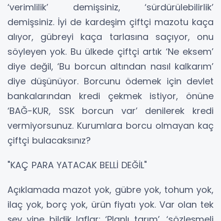
‘verimlilik’ demişsiniz, ‘sürdürülebilirlik’
demişsiniz. İyi de kardeşim çiftçi mazotu kaça
alıyor, gübreyi kaça tarlasına saçıyor, onu
söyleyen yok. Bu ülkede çiftçi artık ‘Ne eksem’
diye değil, ‘Bu borcun altından nasıl kalkarım’
diye düşünüyor. Borcunu ödemek için devlet
bankalarından kredi çekmek istiyor, önüne
‘BAĞ-KUR, SSK borcun var’ denilerek kredi
vermiyorsunuz. Kurumlara borcu olmayan kaç
çiftçi bulacaksınız?
"KAÇ PARA YATACAK BELLİ DEĞİL"
Açıklamada mazot yok, gübre yok, tohum yok,
ilaç yok, borç yok, ürün fiyatı yok. Var olan tek
şey yine bildik laflar: ‘Planlı tarım’, ‘sözleşmeli