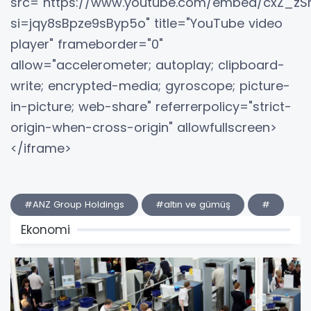
src="https://www.youtube.com/embed/cxZ_zS
si=jqy8sBpze9sByp5o" title="YouTube video
player" frameborder="0"
allow="accelerometer; autoplay; clipboard-
write; encrypted-media; gyroscope; picture-
in-picture; web-share" referrerpolicy="strict-
origin-when-cross-origin" allowfullscreen>
</iframe>
#ANZ Group Holdings
#altın ve gümüş
#
Ekonomi