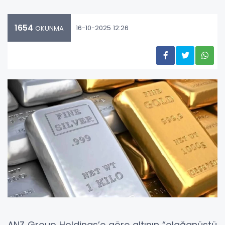
1654
16-10-2025 12:26
OKUNMA
ANZ Group Holdings’e göre altının “olağanüstü