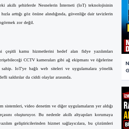
 akıllı şehirlerde Nesnelerin İnterneti (IoT) teknolojisinin
zla arttığı göz önüne alındığında, güvenliğe dair tavizlerin
öngörmek zor değil.
 çeşitli kamu hizmetlerini hedef alan fidye yazılımları
ın erişebileceği CCTV kameraları gibi ağ ekipmanı ve öğelerine
N
a sahip. IoT'ye bağlı web siteleri ve uygulamalara yönelik
G
efli saldırılar da ciddi olaylar arasında.
arm sistemleri, video denetim ve diğer uygulamaların yer aldığı
arçasını oluşturuyor. Bu nedenle akıllı altyapıları korumaya
azılım geliştiricilerinden hizmet sağlayıcılara, bu çözümleri