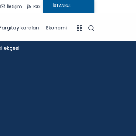
İletişim
RSS
Yargıtay karaları
Ekonomi
11:58
ilekçesi
Okullar