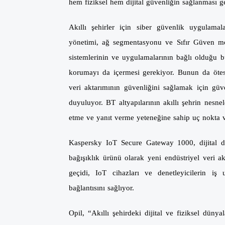
hem fiziksel hem dijital güvenliğin sağlanması g
Akıllı şehirler için siber güvenlik uygulamala
yönetimi, ağ segmentasyonu ve Sıfır Güven mode
sistemlerinin ve uygulamalarının bağlı olduğu bu
korumayı da içermesi gerekiyor. Bunun da ötesi
veri aktarımının güvenliğini sağlamak için güv
duyuluyor. BT altyapılarının akıllı şehrin nesnel
etme ve yanıt verme yeteneğine sahip uç nokta 
Kaspersky IoT Secure Gateway 1000, dijital d
bağışıklık ürünü olarak yeni endüstriyel veri ak
geçidi, IoT cihazları ve denetleyicilerin iş 
bağlantısını sağlıyor.
Opil, “Akıllı şehirdeki dijital ve fiziksel düny