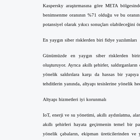
Kaspersky araştırmasına göre META bölgesindeki
benimsenme oranının %71 olduğu ve bu oranın hı
potansiyel olarak yıkıcı sonuçları olabileceğini 
En yaygın siber risklerden biri fidye yazılımları
Günümüzde en yaygın siber risklerden birini
oluşturuyor. Ayrıca akıllı şehirler, saldırganlar
yönelik saldırılara karşı da hassas bir yapıy
tehditlerin yanında, altyapı tesislerine yönelik hed
Altyapı hizmetleri iyi korunmalı
IoT, enerji ve su yönetimi, akıllı aydınlatma, al
akıllı şehirleri hayata geçirmenin temel bir p
yönelik çabaların, ekipman üreticilerinden ve y