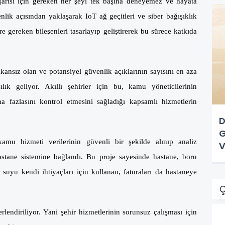
başarısı için gereken her şeyi tek başına deneyemez ve hayata
lik açısından yaklaşarak IoT ağ geçitleri ve siber bağışıklık
e gereken bileşenleri tasarlayıp geliştirerek bu sürece katkıda
kansız olan ve potansiyel güvenlik açıklarının sayısını en aza
ık geliyor. Akıllı şehirler için bu, kamu yöneticilerinin
a fazlasını kontrol etmesini sağladığı kapsamlı hizmetlerin
D
G
 kamu hizmeti verilerinin güvenli bir şekilde alınıp analiz
V
 hastane sistemine bağlandı. Bu proje sayesinde hastane, boru
 suyu kendi ihtiyaçları için kullanan, faturaları da hastaneye
Ç
ğerlendiriliyor. Yani şehir hizmetlerinin sorunsuz çalışması için