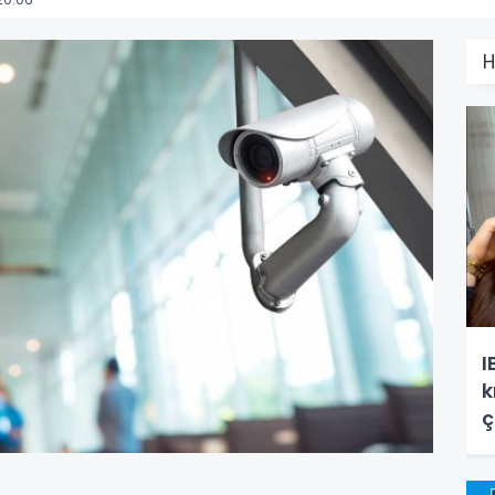
H
I
k
ç