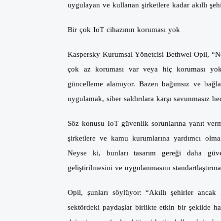
uygulayan ve kullanan şirketlere kadar akıllı şe
Bir çok IoT cihazının koruması yok
Kaspersky Kurumsal Yönetcisi Bethwel Opil, “Ne 
çok az koruması var veya hiç koruması yok. B
güncelleme alamıyor. Bazen bağımsız ve bağlan
uygulamak, siber saldırılara karşı savunmasız he
Söz konusu IoT güvenlik sorunlarına yanıt verm
şirketlere ve kamu kurumlarına yardımcı olmak 
Neyse ki, bunları tasarım gereği daha güve
geliştirilmesini ve uygulanmasını standartlaştırm
Opil, şunları söylüyor: “Akıllı şehirler anca
sektördeki paydaşlar birlikte etkin bir şekilde ha