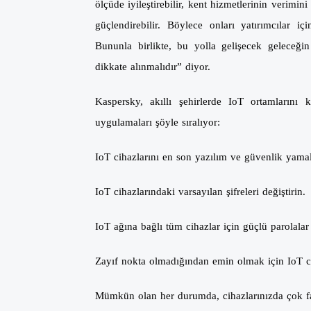
ölçüde iyileştirebilir, kent hizmetlerinin verimin
güçlendirebilir. Böylece onları yatırımcılar i
Bununla birlikte, bu yolla gelişecek geleceğin
dikkate alınmalıdır” diyor.
Kaspersky, akıllı şehirlerde IoT ortamların
uygulamaları şöyle sıralıyor:
IoT cihazlarını en son yazılım ve güvenlik yamal
IoT cihazlarındaki varsayılan şifreleri değiştirin.
IoT ağına bağlı tüm cihazlar için güçlü parolalar
Zayıf nokta olmadığından emin olmak için IoT ciha
Mümkün olan her durumda, cihazlarınızda çok fak