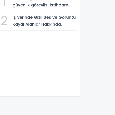
1
güvenlik görevlisi istihdam
edilecek
2
İş yerinde Gizli Ses ve Görüntü
Kaydı Alanlar Hakkında
Şikâyet Dilekçesi