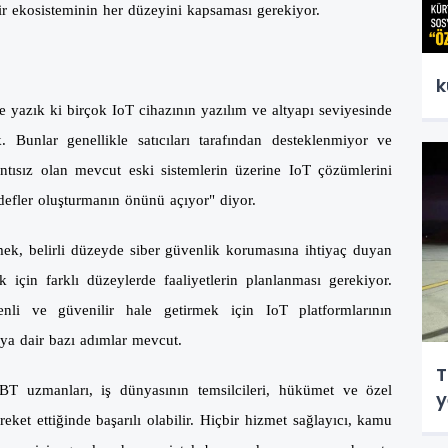
hir ekosisteminin her düzeyini kapsaması gerekiyor.
k
yazık ki birçok IoT cihazının yazılım ve altyapı seviyesinde
unlar genellikle satıcıları tarafından desteklenmiyor ve
tısız olan mevcut eski sistemlerin üzerine IoT çözümlerini
defler oluşturmanın önünü açıyor" diyor.
ek, belirli düzeyde siber güvenlik korumasına ihtiyaç duyan
için farklı düzeylerde faaliyetlerin planlanması gerekiyor.
nli ve güvenilir hale getirmek için IoT platformlarının
aya dair bazı adımlar mevcut.
T
k BT uzmanları, iş dünyasının temsilcileri, hükümet ve özel
y
reket ettiğinde başarılı olabilir. Hiçbir hizmet sağlayıcı, kamu