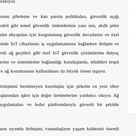
erekiyor.
rının şifreleme ve katı parola politikaları, güvenlik açığı
li gibi temel güvenlik önlemlerinin yanı sıra, akıllı şehir
lut altyapıları için kurgulanmış güvenlik duvarlarını ve özel
nde IoT cihazlarını iş uygulamalarına bağlarken iletişim ve
enli ağ geçitleri gibi özel IoT güvenlik çözümlerine ihtiyaç
erine ve sistemlerine bağlandığı kuruluşlarda, tehditleri tespit
ve ağ korumasının kullanılması da büyük önem taşıyor.
önüşümü benimseyen kuruluşlar için şirketin en yeni siber
ışlarından işleri için değer üretmelerine yardımcı oluyor. Ağ
uygulamaları ve bulut platformlarıyla güvenli bir şekilde
aların uyumlu birleşimi, vatandaşların yaşam kalitesini önemli