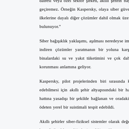
dairesi veya özel sektör şirketi, akıllı şehrin 
geçiremez. Örneğin Kaspersky, olaya siber güven
ilkelerine dayalı diğer çözümler dahil olmak üzer
bulunuyor."
Siber bağışıklık yaklaşımı, aşılması neredeyse im
indiren çözümler yaratmanın bir yoluna karşıl
binalardaki su ve yakıt tüketimini ve çok dah
korunması anlamına geliyor.
Kaspersky, pilot projelerinden biri sırasında
edebilmesi için akıllı şehir altyapısındaki bir
hattına yasadışı bir şekilde bağlanan ve oradaki
ödeten yerel bir suistimali tespit edebildi.
Akıllı şehirler siber-fiziksel sistemler olarak de