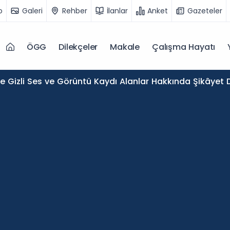
o
Galeri
Rehber
İlanlar
Anket
Gazeteler
ÖGG
Dilekçeler
Makale
Çalışma Hayatı
de Gizli Ses ve Görüntü Kaydı Alanlar Hakkında Şikâyet D