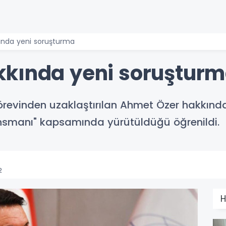
nda yeni soruşturma
kkında yeni soruştur
örevinden uzaklaştırılan Ahmet Özer hakkında
ansmanı" kapsamında yürütüldüğü öğrenildi.
2
H