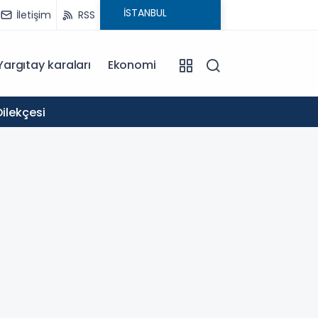
İletişim
RSS
Yargıtay karaları
Ekonomi
11:58
ilekçesi
Okullar