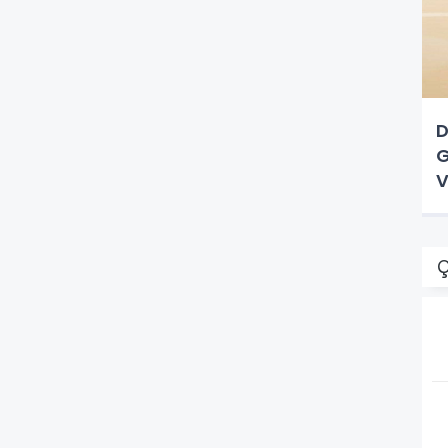
D
G
V
Ç