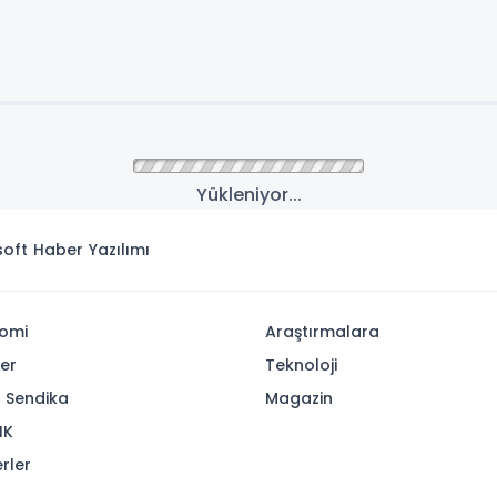
Yükleniyor...
isoft
Haber Yazılımı
omi
Araştırmalara
yer
Teknoloji
- Sendika
Magazin
IK
rler