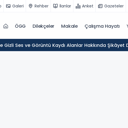
o
Galeri
Rehber
İlanlar
Anket
Gazeteler
ÖGG
Dilekçeler
Makale
Çalışma Hayatı
de Gizli Ses ve Görüntü Kaydı Alanlar Hakkında Şikâyet D