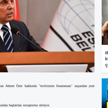
I
k
ç
rılan Ahmet Özer hakkında "terörizmin finansmanı" suçundan yeni
undan başlatılan soruşturma sürüyor.