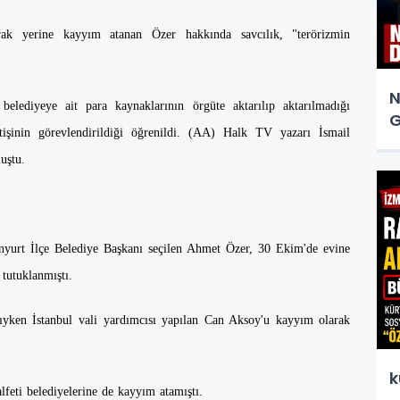
arak yerine kayyım atanan Özer hakkında savcılık, "terörizmin
N
belediyeye ait para kaynaklarının örgüte aktarılıp aktarılmadığı
G
ttişinin görevlendirildiği öğrenildi. (AA) Halk TV yazarı İsmail
uştu.
nyurt İlçe Belediye Başkanı seçilen Ahmet Özer, 30 Ekim'de evine
 tutuklanmıştı.
ıyken İstanbul vali yardımcısı yapılan Can Aksoy'u kayyım olarak
k
eti belediyelerine de kayyım atamıştı.