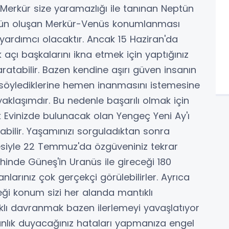
en Merkür size yaramazlığı ile tanınan Neptün
ynı gün oluşan Merkür-Venüs konumlanması
 yardımcı olacaktır. Ancak 15 Haziran'da
 açı başkalarını ikna etmek için yaptığınız
ratabilir. Bazen kendine aşırı güven insanın
 söylediklerine hemen inanmasını istemesine
yaklaşımdır. Bu nedenle başarılı olmak için
ik Evinizde bulunacak olan Yengeç Yeni Ay'ı
bilir. Yaşamınızı sorguladıktan sonra
siyle 22 Temmuz'da özgüveniniz tekrar
hinde Güneş'in Uranüs ile gireceği 180
larınız çok gerçekçi görülebilirler. Ayrıca
eği konum sizi her alanda mantıklı
lı davranmak bazen ilerlemeyi yavaşlatıyor
nlık duyacağınız hataları yapmanıza engel