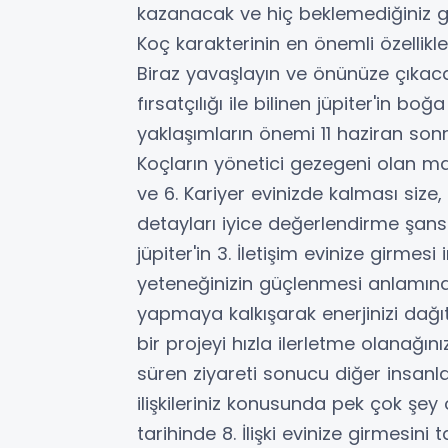
kazanacak ve hiç beklemediğiniz ge
Koç karakterinin en önemli özellikle
Biraz yavaşlayın ve önünüze çıkacak
fırsatçılığı ile bilinen jüpiter'in 
yaklaşımların önemi 11 haziran son
Koçların yönetici gezegeni olan m
ve 6. Kariyer evinizde kalması siz
detayları iyice değerlendirme şansı v
jüpiter'in 3. İletişim evinize girmes
yeteneğinizin güçlenmesi anlamına 
yapmaya kalkışarak enerjinizi dağ
bir projeyi hızla ilerletme olanağınız 
süren ziyareti sonucu diğer insanla
ilişkileriniz konusunda pek çok şey
tarihinde 8. İlişki evinize girmesin