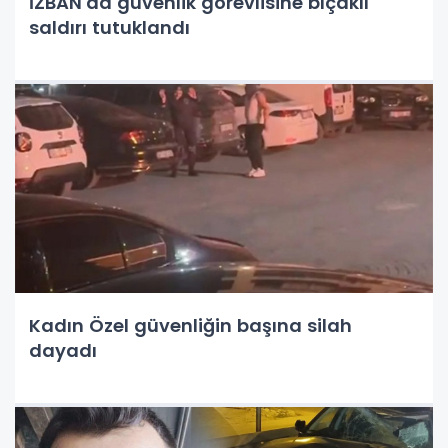
İZBAN'da güvenlik görevlisine bıçaklı
saldırı tutuklandı
Kadın Özel güvenliğin başına silah
dayadı