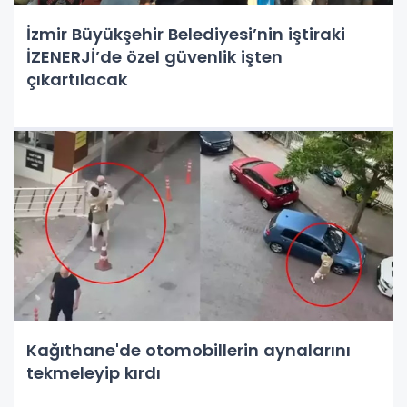
İzmir Büyükşehir Belediyesi’nin iştiraki
İZENERJİ’de özel güvenlik işten
çıkartılacak
Kağıthane'de otomobillerin aynalarını
tekmeleyip kırdı