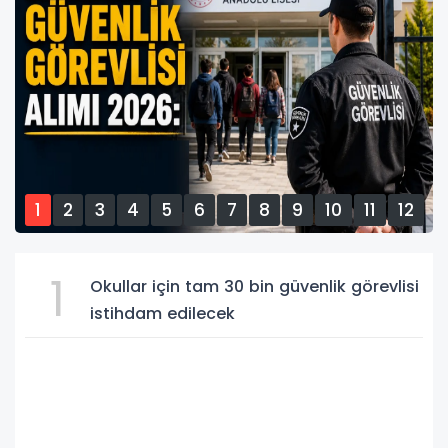
1
2
3
4
5
6
7
8
9
10
11
12
13
14
15
1
Okullar için tam 30 bin güvenlik görevlisi
istihdam edilecek