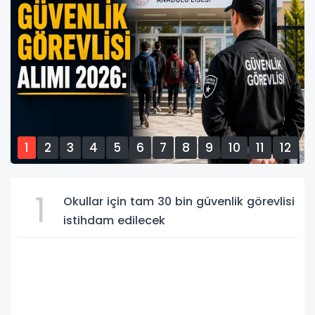
1
2
3
4
5
6
7
8
9
10
11
12
13
14
15
1
Okullar için tam 30 bin güvenlik görevlisi
istihdam edilecek