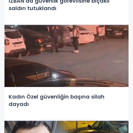
İZBAN'da güvenlik görevlisine bıçaklı
saldırı tutuklandı
Kadın Özel güvenliğin başına silah
dayadı