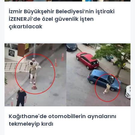
İzmir Büyükşehir Belediyesi’nin iştiraki
İZENERJİ’de özel güvenlik işten
çıkartılacak
Kağıthane'de otomobillerin aynalarını
tekmeleyip kırdı