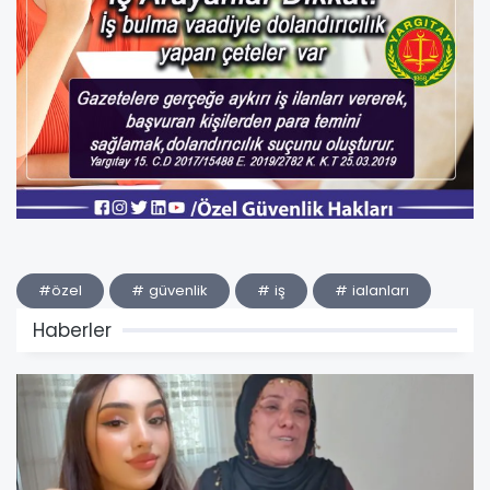
#özel
# güvenlik
# iş
# ialanları
Haberler