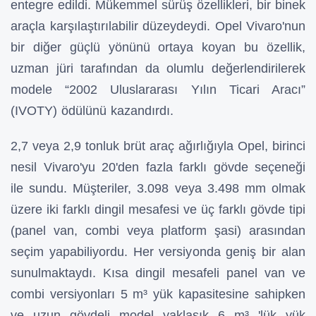
entegre edildi. Mükemmel sürüş özellikleri, bir binek
araçla karşılaştırılabilir düzeydeydi. Opel Vivaro'nun
bir diğer güçlü yönünü ortaya koyan bu özellik,
uzman jüri tarafından da olumlu değerlendirilerek
modele “2002 Uluslararası Yılın Ticari Aracı”
(IVOTY) ödülünü kazandırdı.
2,7 veya 2,9 tonluk brüt araç ağırlığıyla Opel, birinci
nesil Vivaro'yu 20'den fazla farklı gövde seçeneği
ile sundu. Müşteriler, 3.098 veya 3.498 mm olmak
üzere iki farklı dingil mesafesi ve üç farklı gövde tipi
(panel van, combi veya platform şasi) arasından
seçim yapabiliyordu. Her versiyonda geniş bir alan
sunulmaktaydı. Kısa dingil mesafeli panel van ve
combi versiyonları 5 m³ yük kapasitesine sahipken
ve uzun gövdeli model yaklaşık 6 m³ 'lük yük