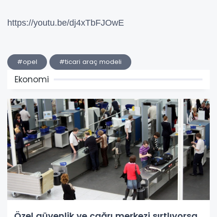
https://youtu.be/dj4xTbFJOwE
#opel
#ticari araç modeli
Ekonomi
Özel güvenlik ve çağrı merkezi sırtlıyorsa