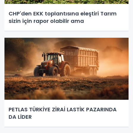
CHP'den EKK toplantısına eleştiri Tarım
sizin için rapor olabilir ama
PETLAS TÜRKİYE ZİRAİ LASTİK PAZARINDA
DA LİDER