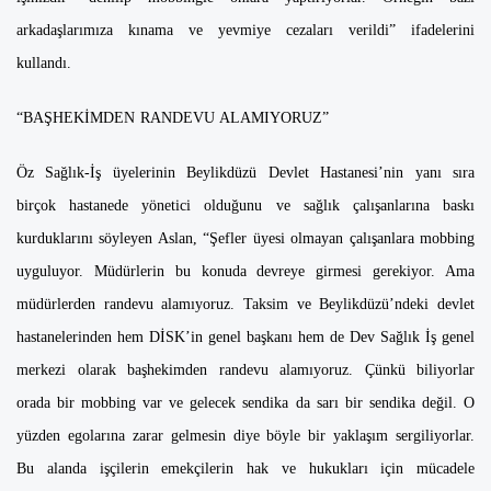
arkadaşlarımıza kınama ve yevmiye cezaları verildi” ifadelerini
kullandı.
“BAŞHEKİMDEN RANDEVU ALAMIYORUZ”
Öz Sağlık-İş üyelerinin Beylikdüzü Devlet Hastanesi’nin yanı sıra
birçok hastanede yönetici olduğunu ve sağlık çalışanlarına baskı
kurduklarını söyleyen Aslan, “Şefler üyesi olmayan çalışanlara mobbing
uyguluyor. Müdürlerin bu konuda devreye girmesi gerekiyor. Ama
müdürlerden randevu alamıyoruz. Taksim ve Beylikdüzü’ndeki devlet
hastanelerinden hem DİSK’in genel başkanı hem de Dev Sağlık İş genel
merkezi olarak başhekimden randevu alamıyoruz. Çünkü biliyorlar
orada bir mobbing var ve gelecek sendika da sarı bir sendika değil. O
yüzden egolarına zarar gelmesin diye böyle bir yaklaşım sergiliyorlar.
Bu alanda işçilerin emekçilerin hak ve hukukları için mücadele