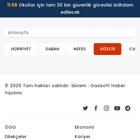
11:58
Okullar için tam 30 bin güvenlik görevlisi istihdam
edilecek
Anasayfa
HÜRRİYET
SABAH
NEFES
SÖZCÜ
CUM
© 2026 Tüm hakları saklıdır. Sistem : Gazisoft
Haber
Yazılımı
ÖGG
Ekonomi
Dilekçeler
Kariyer